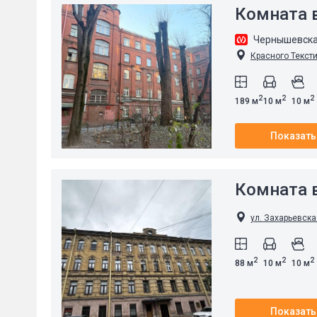
Комната в
Чернышевск
Красного Тексти
2
2
2
189 м
10 м
10 м
Показать
Комната в
ул. Захарьевска
2
2
2
88 м
10 м
10 м
Показать