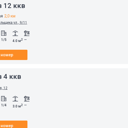
 12 ккв
ая
2,0 км
льщика ул., 9/11
1/5
—
2
4.0 м
 номер
 4 ккв
я, 12
1/4
—
2
3.0 м
 номер