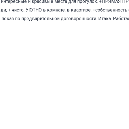
ы, интересные и красивые места для прогулок. +ПРЯМАЯ 
 + чисто, УЮТНО в комнате, в квартире; +собственность б
 показ по предварительной договоренности. Итака. Работае
оваться на объявление
Объект не продается (не сдается)
Указанные характеристики отличаются от фактических