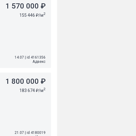
1 570 000 ₽
2
155 446 ₽/м
14.07
|
id 4161356
Адвекс
1 800 000 ₽
2
183 674 ₽/м
21.07
|
id 4180019