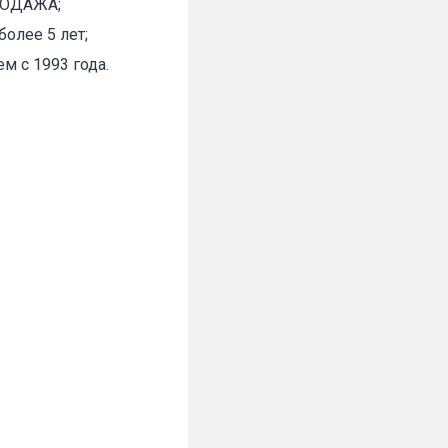
ПРОДАЖА;
олее 5 лет;
м с 1993 года.
✕