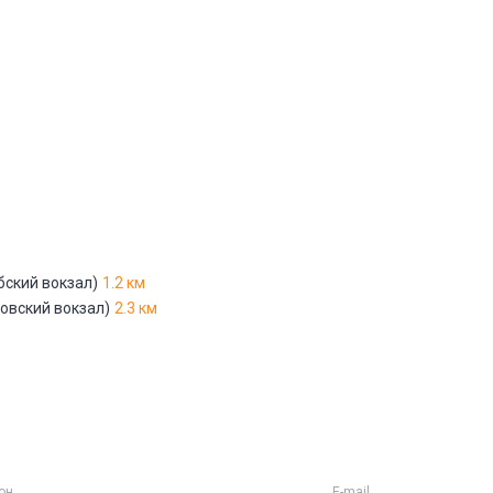
Адрес указан неверно
Цена указана неверно
Другое
е
*
бский вокзал)
1.2 км
Отменить
Отправить
овский вокзал)
2.3 км
он
E-mail