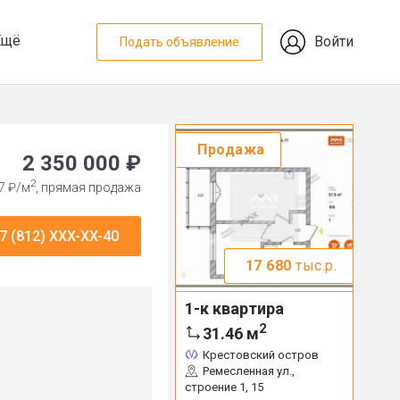
Ещё
Войти
Подать объявление
Продажа
2 350 000 ₽
2
7 ₽/м
, прямая продажа
7 (812) XXX-XX-40
17 680
тыс.р.
1-к квартира
2
31.46
м
Крестовский остров
Ремесленная ул.,
строение 1, 15