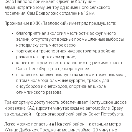
Село Павлово примыкает к деревне Колтуши –
административному центру одноименного сельского
поселения. Сам Всеволожск отдален на 12 км.
Проживание в ЖК «Павловский» имеет ряд преимуществ:
благоприятная экология местности: вокруг много
зелени, отсутствуют вредные промышленные выбросы,
неподалеку есть чистое озеро;
торговая и транспортная инфраструктура района
развита на городском уровне;
качество строительства наравне с недвижимостью в
Санкт-Петербурге, но цены доступнее;
в соседних населенных пунктах много интересных мест,
в том числе горнолыжные курорты, трассы для
сноубордов и снегоходов, спортивная школа
олимпийского резерва.
Транспортную доступность обеспечивает Колтушское шоссе
и развязка КАД в десяти минутах езды на автомобиле. Сразу
за кольцевой – Красногвардейский район Санкт-Петербурга.
Легко можно попасть и в Невский район – к станции метро
«Улица Дыбенко». Поездка на машине займет 20 минут, но