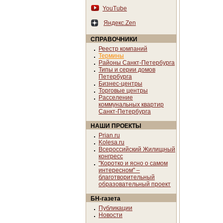
YouTube
Яндекс.Zen
СПРАВОЧНИКИ
Реестр компаний
Термины
Районы Санкт-Петербурга
Типы и серии домов
Петербурга
Бизнес-центры
Торговые центры
Расселение
коммунальных квартир
Санкт-Петербурга
НАШИ ПРОЕКТЫ
Prian.ru
Kolesa.ru
Всероссийский Жилищный
конгресс
"Коротко и ясно о самом
интересном" –
благотворительный
образовательный проект
БН-газета
Публикации
Новости