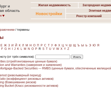
Жилая недвижимость
Загородная недви
ург и
ая область
Элитная недв
Новостройки
он
Реестр компаний
правочники
/ термины
ны
Е
Ж
З
И
Й
К
Л
М
Н
О
П
Р
С
Т
У
Ф
Х
Ц
Ч
Ш
Щ
Ъ
Ы
Ь
Э
Ю
Я
F
G
H
I
J
K
L
M
N
O
P
R
S
T
U
V
W
X
Y
Z
ксту (от трёх символов):
ities (отрейтингованные ценные бумаги)
ion and Warranties (заверения и заявления)
l Mortgage-Backed Securities — RMBS (ценные бумаги, обеспеченные жилищно
Period (револьверный период)
Ratio (коэффициент рисковых активов)
ing (Взвешивание рисков)
ing Bucket (Класс рискованности активов)