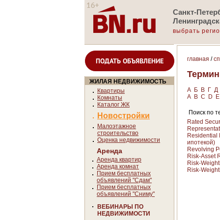
Санкт-Петерб
Ленинградск
выбрать реги
главная
/
с
ПОДАТЬ ОБЪЯВЛЕНИЕ
Терми
ЖИЛАЯ НЕДВИЖИМОСТЬ
А
Б
В
Г
Д
Квартиры
A
B
C
D
E
Комнаты
Каталог ЖК
Поиск по те
Новостройки
Rated Secur
Малоэтажное
Representat
строительство
Residentia
Оценка недвижимости
ипотекой)
Revolving 
Аренда
Risk-Asset 
Аренда квартир
Risk-Weight
Аренда комнат
Risk-Weight
Прием бесплатных
объявлений "Сдам"
Прием бесплатных
объявлений "Сниму"
ВЕБИНАРЫ ПО
НЕДВИЖИМОСТИ