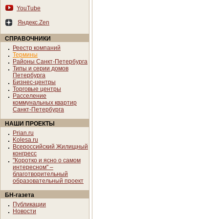
YouTube
Яндекс.Zen
СПРАВОЧНИКИ
Реестр компаний
Термины
Районы Санкт-Петербурга
Типы и серии домов
Петербурга
Бизнес-центры
Торговые центры
Расселение
коммунальных квартир
Санкт-Петербурга
НАШИ ПРОЕКТЫ
Prian.ru
Kolesa.ru
Всероссийский Жилищный
конгресс
"Коротко и ясно о самом
интересном" –
благотворительный
образовательный проект
БН-газета
Публикации
Новости