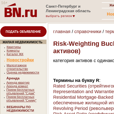
Жи
Санкт-Петербург и
Ленинградская область
Но
выбрать регион
главная
/
справочники
/
тер
ПОДАТЬ ОБЪЯВЛЕНИЕ
Risk-Weighting Buc
ЖИЛАЯ НЕДВИЖИМОСТЬ
Квартиры
активов)
Комнаты
Каталог ЖК
Новостройки
категория активов с одинак
Малоэтажное
строительство
Оценка недвижимости
Аренда
Термины на букву R
:
Аренда квартир
Rated Securities (отрейтин
Аренда комнат
Прием бесплатных
Representation and Warranti
объявлений "Сдам"
Residential Mortgage-Backe
Прием бесплатных
объявлений "Сниму"
обеспеченные жилищной ип
ВЕБИНАРЫ ПО
Revolving Period (револьве
НЕДВИЖИМОСТИ
Risk-Asset Ratio (коэффици