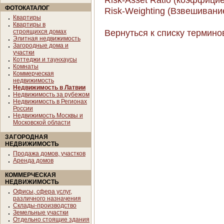
ФОТОКАТАЛОГ
Risk-Weighting (Взвешивани
Квартиры
Квартиры в
Вернуться к списку термино
строящихся домах
Элитная недвижимость
Загородные дома и
участки
Коттеджи и таунхаусы
Комнаты
Коммерческая
недвижимость
Недвижимость в Латвии
Недвижимость за рубежом
Недвижимость в Регионах
России
Недвижимость Москвы и
Московской области
ЗАГОРОДНАЯ
НЕДВИЖИМОСТЬ
Продажа домов, участков
Аренда домов
КОММЕРЧЕСКАЯ
НЕДВИЖИМОСТЬ
Офисы, сфера услуг,
различного назначения
Склады-производство
Земельные участки
Отдельно стоящие здания