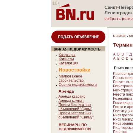
Санкт-Петерб
Ленинградск
выбрать реги
главная
/
с
ПОДАТЬ ОБЪЯВЛЕНИЕ
Терми
ЖИЛАЯ НЕДВИЖИМОСТЬ
А
Б
В
Г
Д
Квартиры
A
B
C
D
E
Комнаты
Каталог ЖК
Поиск по те
Новостройки
Распоряди
Малоэтажное
Расселени
строительство
Расчет сто
Оценка недвижимости
Регистраци
Регистраци
Аренда
Реестр пок
Аренда квартир
Резервный к
Аренда комнат
Реквизиция
Прием бесплатных
Рента и ар
объявлений "Сдам"
Реституция
Прием бесплатных
Риск досроч
объявлений "Сниму"
Риск ликвид
Риск реинве
ВЕБИНАРЫ ПО
Риэлтерска
НЕДВИЖИМОСТИ
Риэлтор