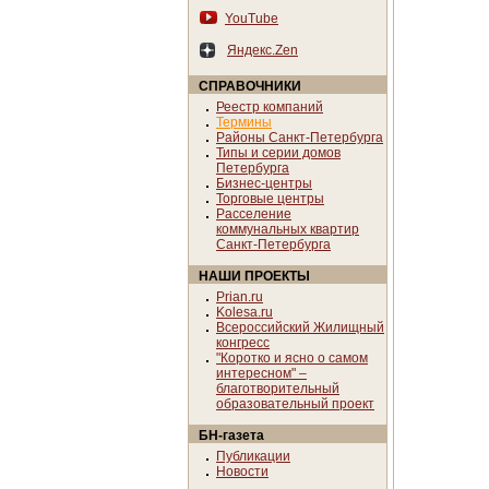
YouTube
Яндекс.Zen
СПРАВОЧНИКИ
Реестр компаний
Термины
Районы Санкт-Петербурга
Типы и серии домов
Петербурга
Бизнес-центры
Торговые центры
Расселение
коммунальных квартир
Санкт-Петербурга
НАШИ ПРОЕКТЫ
Prian.ru
Kolesa.ru
Всероссийский Жилищный
конгресс
"Коротко и ясно о самом
интересном" –
благотворительный
образовательный проект
БН-газета
Публикации
Новости