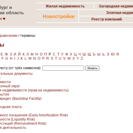
Жилая недвижимость
Загородная недви
ург и
ая область
Элитная недв
Новостройки
он
Реестр компаний
правочники
/ термины
ны
Е
Ж
З
И
Й
К
Л
М
Н
О
П
Р
С
Т
У
Ф
Х
Ц
Ч
Ш
Щ
Ъ
Ы
Ь
Э
Ю
Я
F
G
H
I
J
K
L
M
N
O
P
R
S
T
U
V
W
X
Y
Z
ксту (от трёх символов):
тельные документы
е
имости
онный округ
я недвижимости (прав на недвижимость)
рытия
редит (Backstop Facility)
ендная плата
ного погашения (Early Amortization Risk)
ности (Liquidity Risk)
стиций (Reinvestment Risk)
я деятельность