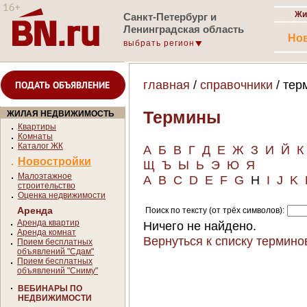
Жи
Санкт-Петербург и
Ленинградская область
Но
выбрать регион
главная
/
справочники
/ тер
ПОДАТЬ ОБЪЯВЛЕНИЕ
Термины
ЖИЛАЯ НЕДВИЖИМОСТЬ
Квартиры
Комнаты
Каталог ЖК
А
Б
В
Г
Д
Е
Ж
З
И
Й
К
Новостройки
Щ
Ъ
Ы
Ь
Э
Ю
Я
Малоэтажное
A
B
C
D
E
F
G
H
I
J
K
строительство
Оценка недвижимости
Аренда
Поиск по тексту (от трёх символов):
Аренда квартир
Ничего не найдено.
Аренда комнат
Вернуться к списку термино
Прием бесплатных
объявлений "Сдам"
Прием бесплатных
объявлений "Сниму"
ВЕБИНАРЫ ПО
НЕДВИЖИМОСТИ