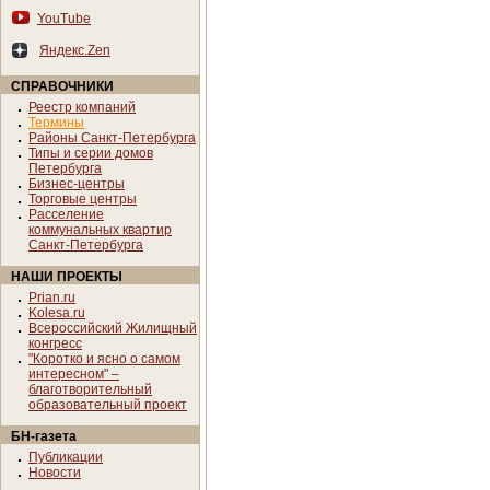
YouTube
Яндекс.Zen
СПРАВОЧНИКИ
Реестр компаний
Термины
Районы Санкт-Петербурга
Типы и серии домов
Петербурга
Бизнес-центры
Торговые центры
Расселение
коммунальных квартир
Санкт-Петербурга
НАШИ ПРОЕКТЫ
Prian.ru
Kolesa.ru
Всероссийский Жилищный
конгресс
"Коротко и ясно о самом
интересном" –
благотворительный
образовательный проект
БН-газета
Публикации
Новости