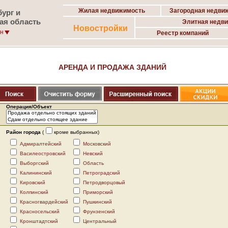
Жилая недвижимость
Загородная недви
ург и
ая область
Элитная недв
Новостройки
он
Реестр компаний
АРЕНДА И ПРОДАЖА ЗДАНИЙ
Операция/Объект
Район города
(
кроме выбранных)
Адмиралтейский
Московский
Василеостровский
Невский
Выборгский
Область
Калининский
Петроградский
Кировский
Петродворцовый
Колпинский
Приморский
Красногвардейский
Пушкинский
Красносельский
Фрунзенский
Кронштадтский
Центральный