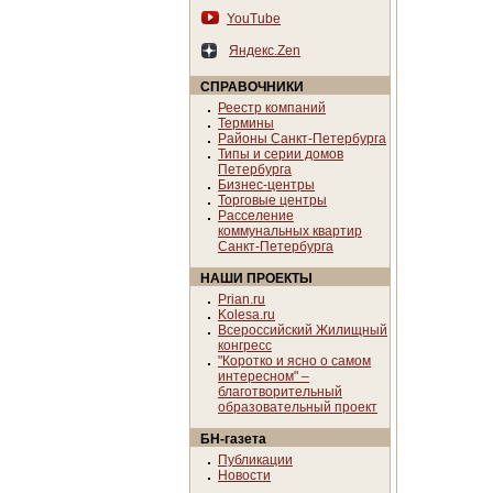
YouTube
Яндекс.Zen
СПРАВОЧНИКИ
Реестр компаний
Термины
Районы Санкт-Петербурга
Типы и серии домов
Петербурга
Бизнес-центры
Торговые центры
Расселение
коммунальных квартир
Санкт-Петербурга
НАШИ ПРОЕКТЫ
Prian.ru
Kolesa.ru
Всероссийский Жилищный
конгресс
"Коротко и ясно о самом
интересном" –
благотворительный
образовательный проект
БН-газета
Публикации
Новости