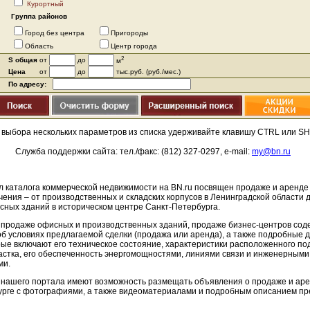
Курортный
Группа районов
Город без центра
Пригороды
Область
Центр города
2
S общая
от
до
м
Цена
от
до
тыс.руб. (руб./мес.)
По адресу:
 выбора нескольких параметров из списка удерживайте клавишу CTRL или SH
Служба поддержки сайта: тел./факс: (812) 327-0297, e-mail:
my@bn.ru
 каталога коммерческой недвижимости на BN.ru посвящен продаже и аренде
чения – от производственных и складских корпусов в Ленинградской области д
сных зданий в историческом центре Санкт-Петербурга.
 продаже офисных и производственных зданий, продаже бизнес-центров сод
 условиях предлагаемой сделки (продажа или аренда), а также подробные 
рые включают его техническое состояние, характеристики расположенного по
астка, его обеспеченность энергомощностями, линиями связи и инженерными
ми.
нашего портала имеют возможность размещать объявления о продаже и аре
урге с фотографиями, а также видеоматериалами и подробным описанием п