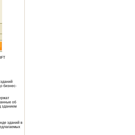
IFT
 зданий
о бизнес-
ержат
данные об
д зданием
нде зданий в
редлагаемых