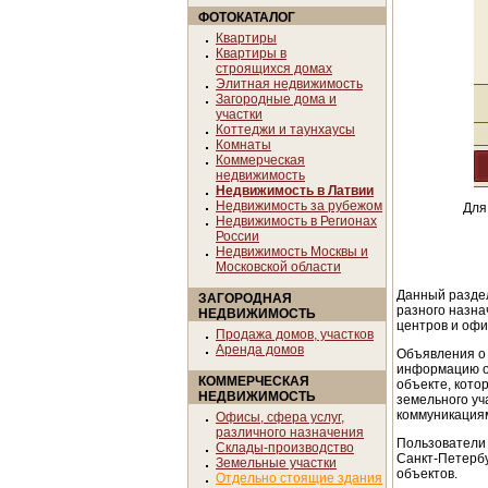
ФОТОКАТАЛОГ
Квартиры
Квартиры в
строящихся домах
Элитная недвижимость
Загородные дома и
участки
Коттеджи и таунхаусы
Комнаты
Коммерческая
недвижимость
Недвижимость в Латвии
Недвижимость за рубежом
Для
Недвижимость в Регионах
России
Недвижимость Москвы и
Московской области
Данный раздел
ЗАГОРОДНАЯ
разного назна
НЕДВИЖИМОСТЬ
центров и офи
Продажа домов, участков
Аренда домов
Объявления о
информацию об
КОММЕРЧЕСКАЯ
объекте, кото
НЕДВИЖИМОСТЬ
земельного уч
коммуникация
Офисы, сфера услуг,
различного назначения
Пользователи 
Склады-производство
Санкт-Петерб
Земельные участки
объектов.
Отдельно стоящие здания