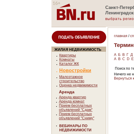
Санкт-Петерб
Ленинградск
выбрать реги
главная
/
с
ПОДАТЬ ОБЪЯВЛЕНИЕ
Терми
ЖИЛАЯ НЕДВИЖИМОСТЬ
А
Б
В
Г
Д
Квартиры
A
B
C
D
E
Комнаты
Каталог ЖК
Поиск по те
Новостройки
Ничего не 
Малоэтажное
Вернуться 
строительство
Оценка недвижимости
Аренда
Аренда квартир
Аренда комнат
Прием бесплатных
объявлений "Сдам"
Прием бесплатных
объявлений "Сниму"
ВЕБИНАРЫ ПО
НЕДВИЖИМОСТИ