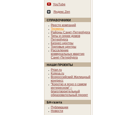
YouTube
Яндекс.Zen
СПРАВОЧНИКИ
Реестр компаний
Термины
Районы Санкт-Петербурга
Типы и серии домов
Петербурга
Бизнес-центры
Торговые центры
Расселение
коммунальных квартир
Санкт-Петербурга
НАШИ ПРОЕКТЫ
Prian.ru
Kolesa.ru
Всероссийский Жилищный
конгресс
"Коротко и ясно о самом
интересном" –
благотворительный
образовательный проект
БН-газета
Публикации
Новости