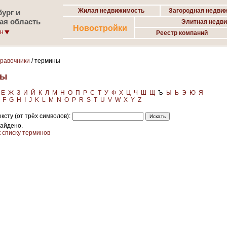
Жилая недвижимость
Загородная недви
ург и
ая область
Элитная недв
Новостройки
он
Реестр компаний
правочники
/ термины
ны
Е
Ж
З
И
Й
К
Л
М
Н
О
П
Р
С
Т
У
Ф
Х
Ц
Ч
Ш
Щ
Ъ
Ы
Ь
Э
Ю
Я
F
G
H
I
J
K
L
M
N
O
P
R
S
T
U
V
W
X
Y
Z
ксту (от трёх символов):
найдено.
к списку терминов