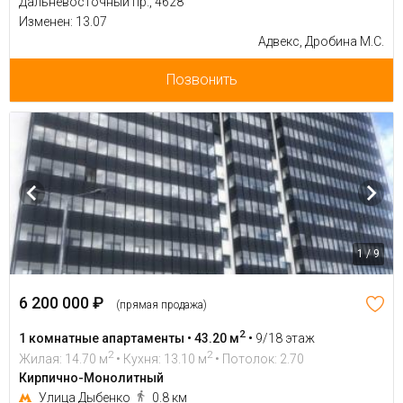
Дальневосточный пр., 4628
Изменен: 13.07
Адвекс, Дробина М.С.
Позвонить
1 / 9
6 200 000 ₽
(прямая продажа)
2
1 комнатные апартаменты • 43.20 м
•
9/18 этаж
2
2
Жилая: 14.70 м
• Кухня: 13.10 м
• Потолок: 2.70
Кирпично-Монолитный
Улица Дыбенко
0.8 км