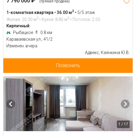
7 790 000 ₽
(прямая продажа)
2
1-комнатная квартира • 36.00 м
•
5/5 этаж
2
2
Жилая: 20.30 м
• Кухня: 8.80 м
• Потолок: 2.50
Кирпичный
Рыбацкое
0.8 км
Караваевская ул., 41/2
Изменен: вчера
Адвекс, Каянкина Ю.В.
Позвонить
1 / 17