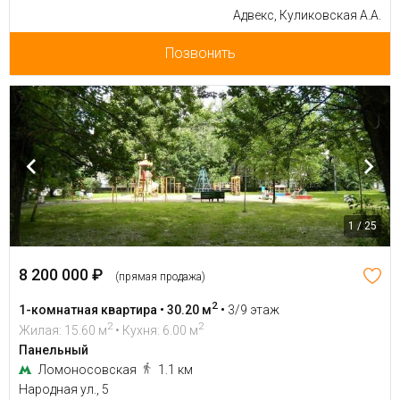
Адвекс, Куликовская А.А.
Позвонить
1 / 25
8 200 000 ₽
(прямая продажа)
2
1-комнатная квартира • 30.20 м
•
3/9 этаж
2
2
Жилая: 15.60 м
• Кухня: 6.00 м
Панельный
Ломоносовская
1.1 км
Народная ул., 5