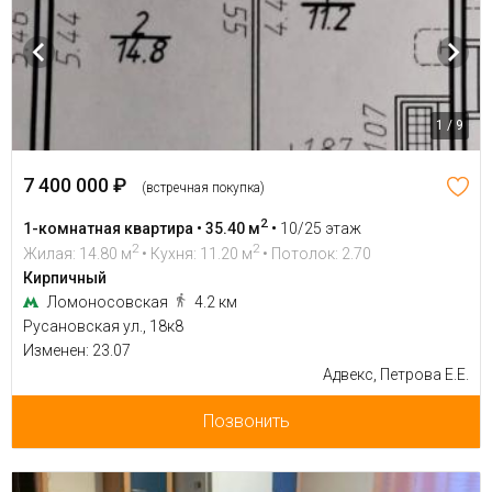
1 / 9
7 400 000 ₽
(встречная покупка)
2
1-комнатная квартира • 35.40 м
•
10/25 этаж
2
2
Жилая: 14.80 м
• Кухня: 11.20 м
• Потолок: 2.70
Кирпичный
Ломоносовская
4.2 км
Русановская ул., 18к8
Изменен: 23.07
Адвекс, Петрова Е.Е.
Позвонить