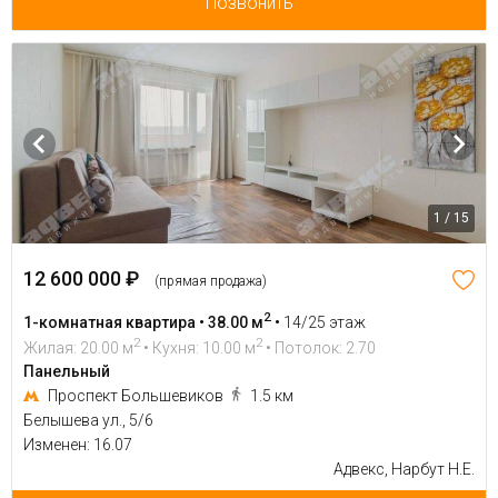
Позвонить
1 / 15
12 600 000 ₽
(прямая продажа)
2
1-комнатная квартира • 38.00 м
•
14/25 этаж
2
2
Жилая: 20.00 м
• Кухня: 10.00 м
• Потолок: 2.70
Панельный
Проспект Большевиков
1.5 км
Белышева ул., 5/6
Изменен: 16.07
Адвекс, Нарбут Н.Е.