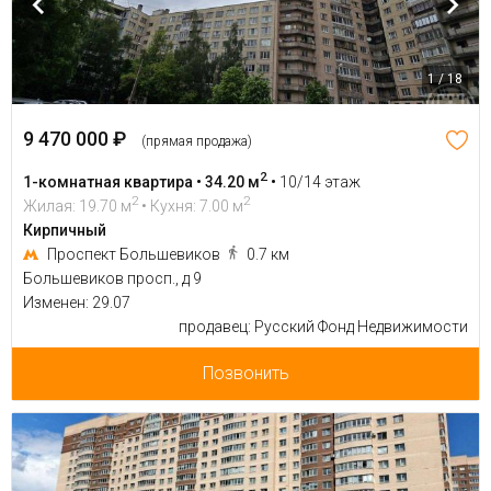
1 / 18
9 470 000 ₽
(прямая продажа)
2
1-комнатная квартира • 34.20 м
•
10/14 этаж
2
2
Жилая: 19.70 м
• Кухня: 7.00 м
Кирпичный
Проспект Большевиков
0.7 км
Большевиков просп., д 9
Изменен: 29.07
продавец: Русский Фонд Недвижимости
Позвонить