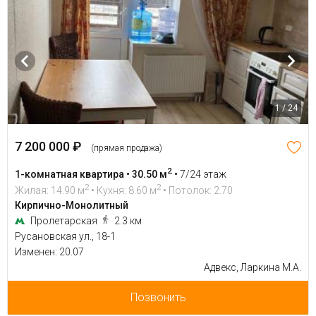
1 / 24
7 200 000 ₽
(прямая продажа)
2
1-комнатная квартира • 30.50 м
•
7/24 этаж
2
2
Жилая: 14.90 м
• Кухня: 8.60 м
• Потолок: 2.70
Кирпично-Монолитный
Пролетарская
2.3 км
Русановская ул., 18-1
Изменен: 20.07
Адвекс, Ларкина М.А.
Позвонить