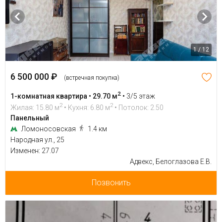
1 / 12
6 500 000 ₽
(встречная покупка)
2
1-комнатная квартира • 29.70 м
•
3/5 этаж
2
2
Жилая: 15.80 м
• Кухня: 6.80 м
• Потолок: 2.50
Панельный
Ломоносовская
1.4 км
Народная ул., 25
Изменен: 27.07
Адвекс, Белоглазова Е.В.
Позвонить