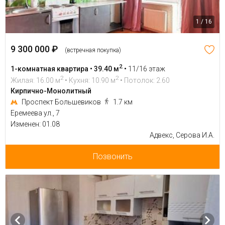
1 / 16
9 300 000 ₽
(встречная покупка)
2
1-комнатная квартира • 39.40 м
•
11/16 этаж
2
2
Жилая: 16.00 м
• Кухня: 10.90 м
• Потолок: 2.60
Кирпично-Монолитный
Проспект Большевиков
1.7 км
Еремеева ул., 7
Изменен: 01.08
Адвекс, Серова И.А.
Позвонить