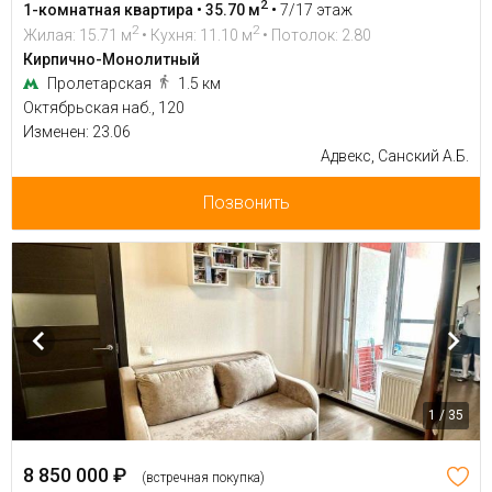
2
1-комнатная квартира • 35.70 м
•
7/17 этаж
2
2
Жилая: 15.71 м
• Кухня: 11.10 м
• Потолок: 2.80
Кирпично-Монолитный
Пролетарская
1.5 км
Октябрьская наб., 120
Изменен: 23.06
Адвекс, Санский А.Б.
Позвонить
1 / 35
8 850 000 ₽
(встречная покупка)