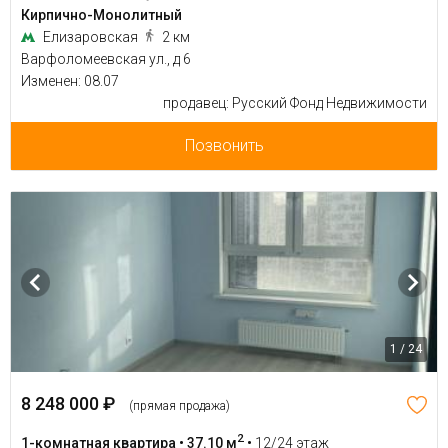
Кирпично-Монолитный
Елизаровская
2 км
Варфоломеевская ул., д 6
Изменен: 08.07
продавец: Русский Фонд Недвижимости
Позвонить
1 / 24
8 248 000 ₽
(прямая продажа)
2
1-комнатная квартира • 37.10 м
•
12/24 этаж