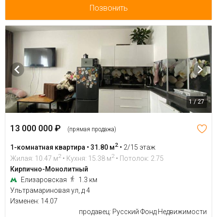
Позвонить
1 / 27
13 000 000 ₽
(прямая продажа)
2
1-комнатная квартира • 31.80 м
•
2/15 этаж
2
2
Жилая: 10.47 м
• Кухня: 15.38 м
• Потолок: 2.75
Кирпично-Монолитный
Елизаровская
1.3 км
Ультрамариновая ул, д 4
Изменен: 14.07
продавец: Русский Фонд Недвижимости