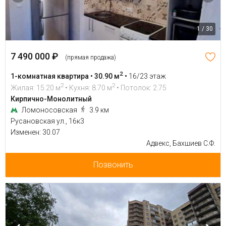
1 / 30
7 490 000 ₽
(прямая продажа)
2
1-комнатная квартира • 30.90 м
•
16/23 этаж
2
2
Жилая: 15.20 м
• Кухня: 8.70 м
• Потолок: 2.75
Кирпично-Монолитный
Ломоносовская
3.9 км
Русановская ул., 16к3
Изменен: 30.07
Адвекс, Бахшиев С.Ф.
Позвонить