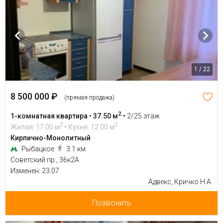
1 / 22
8 500 000 ₽
(прямая продажа)
2
1-комнатная квартира • 37.50 м
•
2/25 этаж
2
2
Жилая: 17.00 м
• Кухня: 12.00 м
Кирпично-Монолитный
Рыбацкое
3.1 км
Советский пр., 36к2А
Изменен: 23.07
Адвекс, Кричко Н.А.
Позвонить