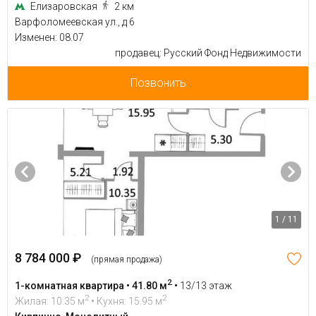
Елизаровская
2 км
Варфоломеевская ул., д 6
Изменен: 08.07
продавец: Русский Фонд Недвижимости
Позвонить
1 / 11
8 784 000 ₽
(прямая продажа)
2
1-комнатная квартира • 41.80 м
•
13/13 этаж
2
2
Жилая: 10.35 м
• Кухня: 15.95 м