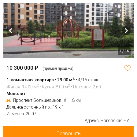
1 / 16
10 300 000 ₽
(прямая продажа)
2
1-комнатная квартира • 29.00 м
•
4/15 этаж
2
2
Жилая: 14.00 м
• Кухня: 8.00 м
• Потолок: 2.60
Монолит
Проспект Большевиков
1.8 км
Дальневосточный пр., 19,к.1
Изменен: 20.07
Адвекс, Роговская Е.А.
Позвонить