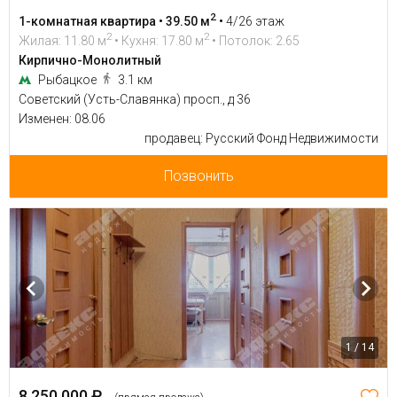
2
1-комнатная квартира • 39.50 м
•
4/26 этаж
2
2
Жилая: 11.80 м
• Кухня: 17.80 м
• Потолок: 2.65
Кирпично-Монолитный
Рыбацкое
3.1 км
Советский (Усть-Славянка) просп., д 36
Изменен: 08.06
продавец: Русский Фонд Недвижимости
Позвонить
1 / 14
8 250 000 ₽