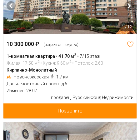
1 / 12
10 300 000 ₽
(встречная покупка)
2
1-комнатная квартира • 41.70 м
•
7/15 этаж
2
2
Жилая: 17.50 м
• Кухня: 9.60 м
• Потолок: 2.60
Кирпично-Монолитный
Новочеркасская
1.7 км
Дальневосточный просп., д 6
Изменен: 28.07
продавец: Русский Фонд Недвижимости
Позвонить