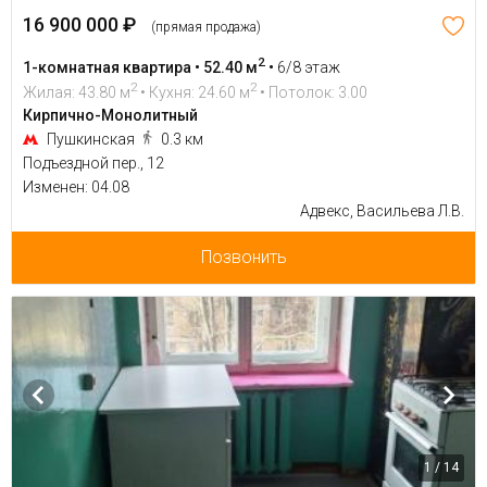
16 900 000 ₽
(прямая продажа)
2
1-комнатная квартира • 52.40 м
•
6/8 этаж
2
2
Жилая: 43.80 м
• Кухня: 24.60 м
• Потолок: 3.00
Кирпично-Монолитный
Пушкинская
0.3 км
Подъездной пер., 12
Изменен: 04.08
Адвекс, Васильева Л.В.
Позвонить
1 / 14