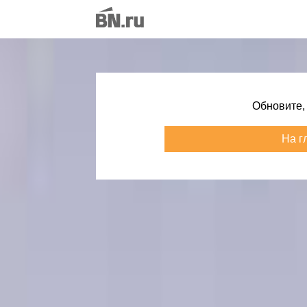
Обновите,
На г