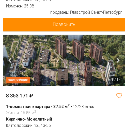
Изменен: 25.08
продавец: Главстрой Санкт-Петербург
Позвонить
1 / 14
застройщик
8 353 171 ₽
2
1-комнатная квартира • 37.52 м
•
12/23 этаж
2
Жилая: 16.85 м
Кирпично-Монолитный
Юнтоловский пр., 43-55