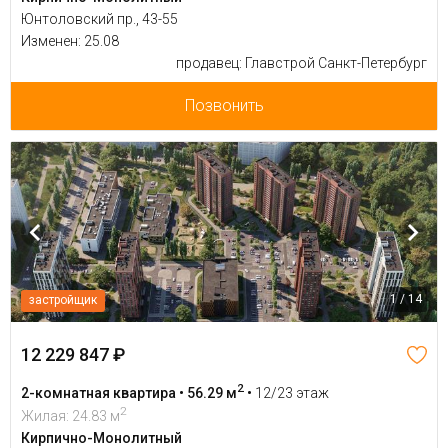
Юнтоловский пр., 43-55
Изменен: 25.08
продавец: Главстрой Санкт-Петербург
Позвонить
1 / 14
застройщик
12 229 847 ₽
2
2-комнатная квартира • 56.29 м
•
12/23 этаж
2
Жилая: 24.83 м
Кирпично-Монолитный