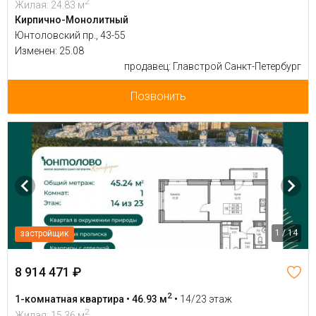
2
Жилая: 24.83 м
Кирпично-Монолитный
Юнтоловский пр., 43-55
Изменен: 25.08
продавец: Главстрой Санкт-Петербург
Позвонить
1 / 14
застройщик
8 914 471 ₽
2
1-комнатная квартира • 46.93 м
•
14/23 этаж
2
Жилая: 15.36 м