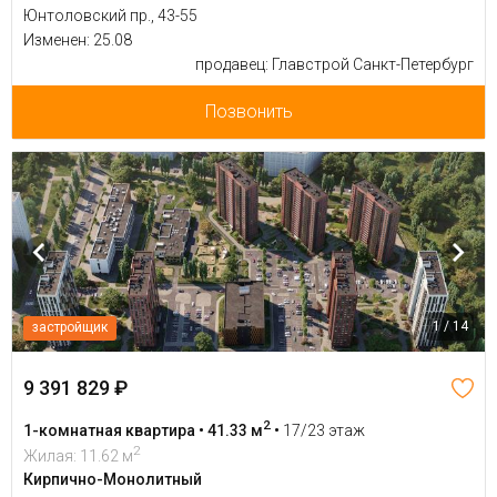
Юнтоловский пр., 43-55
Изменен: 25.08
продавец: Главстрой Санкт-Петербург
Позвонить
1 / 14
застройщик
9 391 829 ₽
2
1-комнатная квартира • 41.33 м
•
17/23 этаж
2
Жилая: 11.62 м
Кирпично-Монолитный