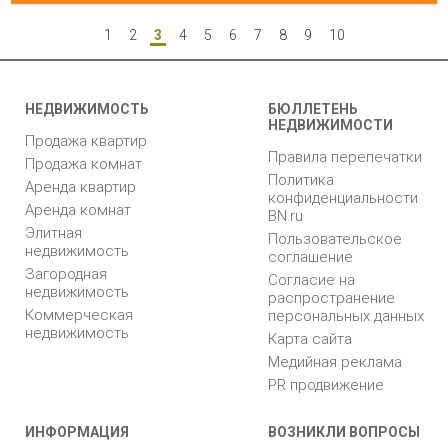
1
2
3
4
5
6
7
8
9
10
НЕДВИЖИМОСТЬ
БЮЛЛЕТЕНЬ
НЕДВИЖИМОСТИ
Продажа квартир
Правила перепечатки
Продажа комнат
Политика
Аренда квартир
конфиденциальности
Аренда комнат
BN.ru
Элитная
Пользовательское
недвижимость
соглашение
Загородная
Согласие на
недвижимость
распространение
Коммерческая
персональных данных
недвижимость
Карта сайта
Медийная реклама
PR продвижение
ИНФОРМАЦИЯ
ВОЗНИКЛИ ВОПРОСЫ