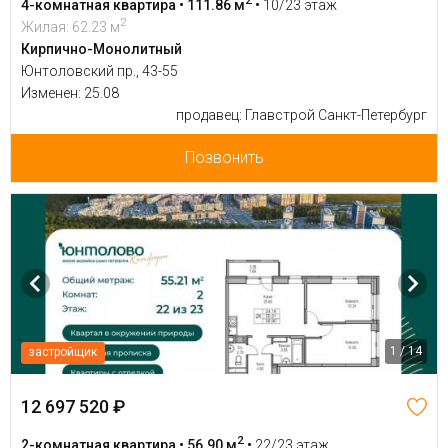
4-комнатная квартира • 111.86 м
•
10/23 этаж
2
Жилая: 62.23 м
Кирпично-Монолитный
Юнтоловский пр., 43-55
Изменен: 25.08
продавец: Главстрой Санкт-Петербург
Позвонить
1 / 14
застройщик
12 697 520 ₽
2
2-комнатная квартира • 56.90 м
•
22/23 этаж