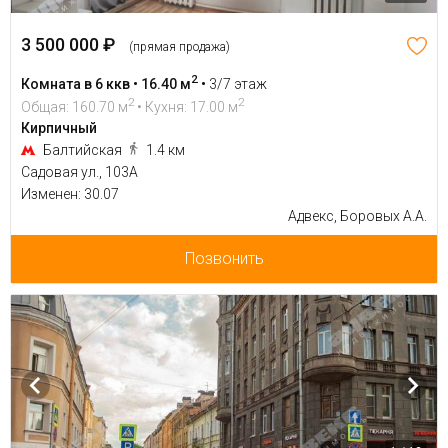
3 500 000 ₽
(прямая продажа)
2
Комната в 6 ккв • 16.40 м
•
3/7 этаж
2
2
Общая: 160.70 м
• Кухня: 17.00 м
Кирпичный
Балтийская
1.4 км
Садовая ул., 103А
Изменен: 30.07
Адвекс, Боровых А.А.
Позвонить