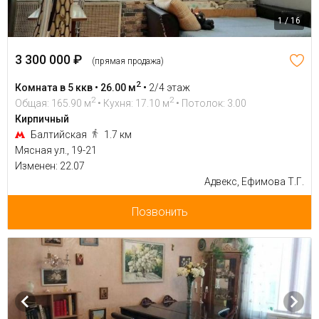
1 / 16
3 300 000 ₽
(прямая продажа)
2
Комната в 5 ккв • 26.00 м
•
2/4 этаж
2
2
Общая: 165.90 м
• Кухня: 17.10 м
• Потолок: 3.00
Кирпичный
Балтийская
1.7 км
Мясная ул., 19-21
Изменен: 22.07
Адвекс, Ефимова Т.Г.
Позвонить