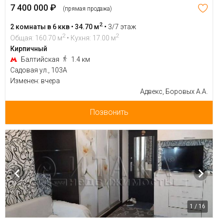
7 400 000 ₽
(прямая продажа)
2
2 комнаты в 6 ккв • 34.70 м
•
3/7 этаж
2
2
Общая: 160.70 м
• Кухня: 17.00 м
Кирпичный
Балтийская
1.4 км
Садовая ул., 103А
Изменен: вчера
Адвекс, Боровых А.А.
Позвонить
1 / 16