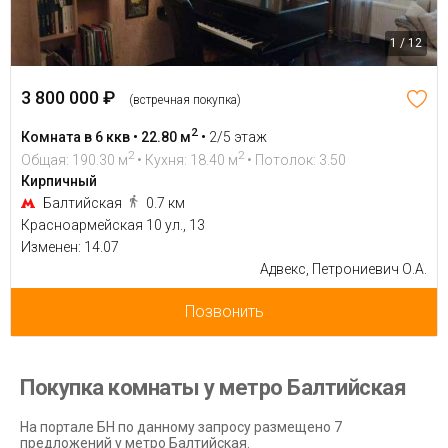
1 / 12
3 800 000 ₽
(встречная покупка)
2
Комната в 6 ккв • 22.80 м
•
2/5 этаж
2
2
Общая: 190.30 м
• Кухня: 18.40 м
• Потолок: 3.50
Кирпичный
Балтийская
0.7 км
Красноармейская 10 ул., 13
Изменен: 14.07
Адвекс, Петрониевич О.А.
Позвонить
Покупка комнаты у метро Балтийская
На портале БН по данному запросу размещено 7
предложений у метро Балтийская.