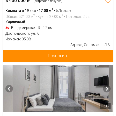
3 450 000 ₽
(встречная покупка)
2
Комната в 19 ккв • 17.00 м
•
5/6 этаж
2
2
Общая: 521.00 м
• Кухня: 27.00 м
• Потолок: 2.92
Кирпичный
Владимирская
0.2 км
Достоевского ул., 6
Изменен: 05.08
Адвекс, Соломкина Л.В.
Позвонить
1 / 10