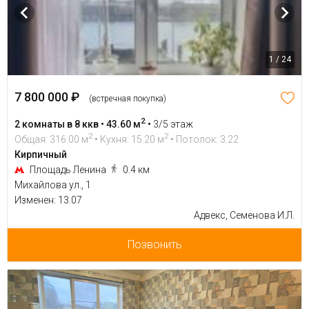
1 / 24
7 800 000 ₽
(встречная покупка)
2
2 комнаты в 8 ккв • 43.60 м
•
3/5 этаж
2
2
Общая: 316.00 м
• Кухня: 15.20 м
• Потолок: 3.22
Кирпичный
Площадь Ленина
0.4 км
Михайлова ул., 1
Изменен: 13.07
Адвекс, Семенова И.Л.
Позвонить