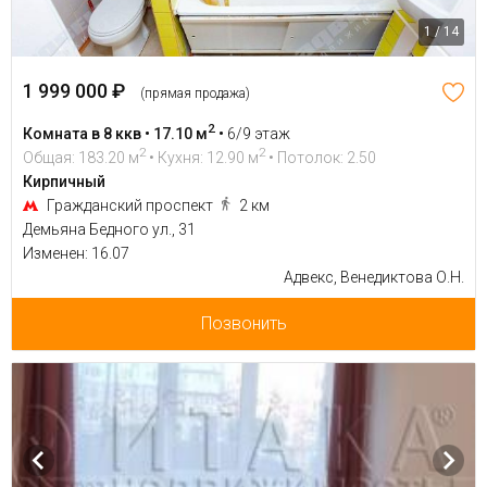
1 / 14
1 999 000 ₽
(прямая продажа)
2
Комната в 8 ккв • 17.10 м
•
6/9 этаж
2
2
Общая: 183.20 м
• Кухня: 12.90 м
• Потолок: 2.50
Кирпичный
Гражданский проспект
2 км
Демьяна Бедного ул., 31
Изменен: 16.07
Адвекс, Венедиктова О.Н.
Позвонить