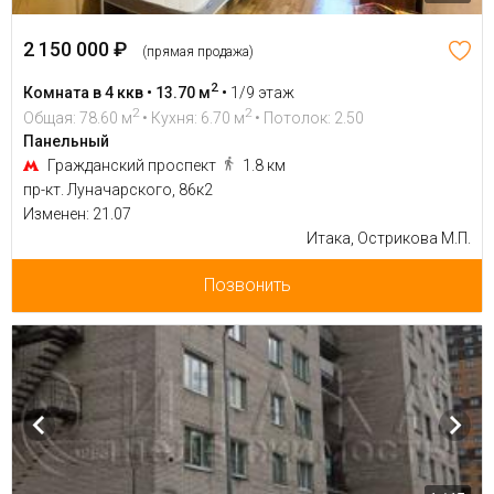
2 150 000 ₽
(прямая продажа)
2
Комната в 4 ккв • 13.70 м
•
1/9 этаж
2
2
Общая: 78.60 м
• Кухня: 6.70 м
• Потолок: 2.50
Панельный
Гражданский проспект
1.8 км
пр-кт. Луначарского, 86к2
Изменен: 21.07
Итака, Острикова М.П.
Позвонить