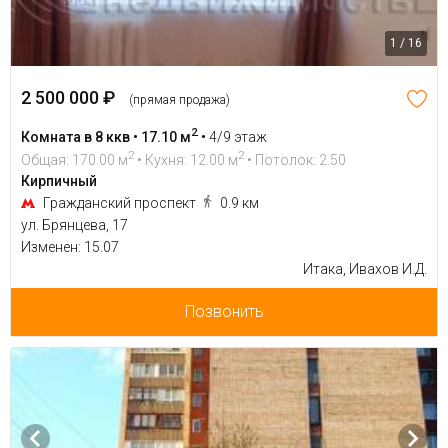
1 / 16
2 500 000 ₽
(прямая продажа)
2
Комната в 8 ккв • 17.10 м
•
4/9 этаж
2
2
Общая: 170.00 м
• Кухня: 12.00 м
• Потолок: 2.50
Кирпичный
Гражданский проспект
0.9 км
ул. Брянцева, 17
Изменен: 15.07
Итака, Ивахов И.Д.
Позвонить