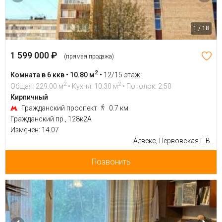
1 / 18
1 599 000 ₽
(прямая продажа)
2
Комната в 6 ккв • 10.80 м
•
12/15 этаж
2
2
Общая: 229.00 м
• Кухня: 10.30 м
• Потолок: 2.50
Кирпичный
Гражданский проспект
0.7 км
Гражданский пр., 128к2А
Изменен: 14.07
Адвекс, Первовская Г.В.
Позвонить