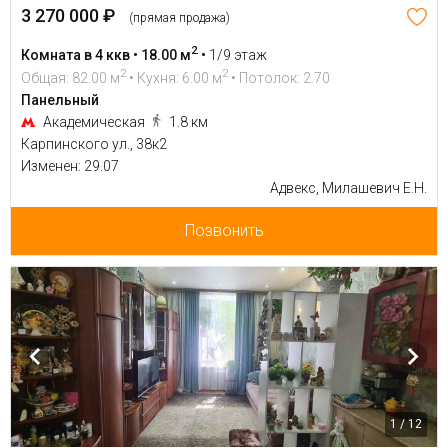
3 270 000 ₽
(прямая продажа)
2
Комната в 4 ккв • 18.00 м
•
1/9 этаж
2
2
Общая: 82.00 м
• Кухня: 6.00 м
• Потолок: 2.70
Панельный
Академическая
1.8 км
Карпинского ул., 38к2
Изменен: 29.07
Адвекс, Милашевич Е.Н.
Позвонить
1 / 12