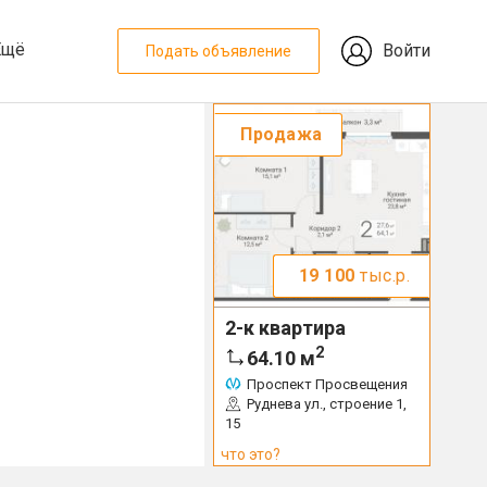
Ещё
Войти
Подать объявление
Продажа
19 100
тыс.р.
2-к квартира
2
64.10
м
Проспект Просвещения
Руднева ул., строение 1,
15
что это?