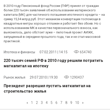
В 2010 году Пенсионный фонд России (ПФР) принял от граждан
более 220 тысяч заявлений об использовании материнского
капитала (МК) для частичного погашения ипотечного кредита – на
сумму 15,34 млрд руб. Этот механизм конвертации госпомощи в
квадратные метры хорошо отлажен и работает без сбоев. Но с
использованием МК в качестве первоначального взноса, как
выяснилось, дело обстоит хуже – пилотный проект АИЖК,
запущенный в середине прошлого года, так и не стал массовой
практикой.
Ипотека и финансы
07.02.2011 | 14:15
654740
220 тысяч семей РФ в 2010 году решили потратить
маткапитал на ипотеку
Рынок жилья
29.07.2010 | 19:30
1290437
Президент разрешил пустить маткапитал на
строительство жилья
«
1
2
3
4
5
6
7
8
9
10
»