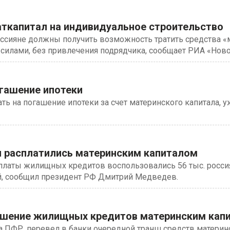
аткапитал на индивидуальное строительство
ссияне должны получить возможность тратить средства «
силами, без привлечения подрядчика, сообщает РИА «Ново
гашение ипотеки
ать на погашение ипотеки за счет материнского капитала, у
н расплатились материнским капиталом
платы жилищных кредитов воспользовались 56 тыс. росси
ей, сообщил президент РФ Дмитрий Медведев.
огашение жилищных кредитов материнским кап
 ПФР, перевел в банки очередной транш средств материнс