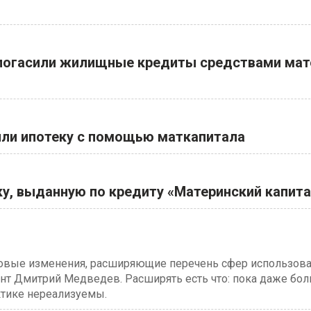
и погасили жилищные кредиты средствами мат
сили ипотеку с помощью маткапитала
у, выданную по кредиту «Материнский капит
 новые изменения, расширяющие перечень сфер использо
ент Дмитрий Медведев. Расширять есть что: пока даже бо
тике нереализуемы.