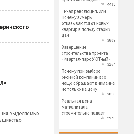
4488
Тихая революция, или
Почему зумеры
отказываются от новых
еринского
квартир в пользу старых
дач
3809
Завершение
строительства проекта
«Квартал-парк УЮТный»
3264
Почему при выборе
оконной компании все
ал»
чаще обращают внимание
не только на цену
3010
Реальная цена
маткапитала
стремительно падает
вания выделяемых
2973
льшинство