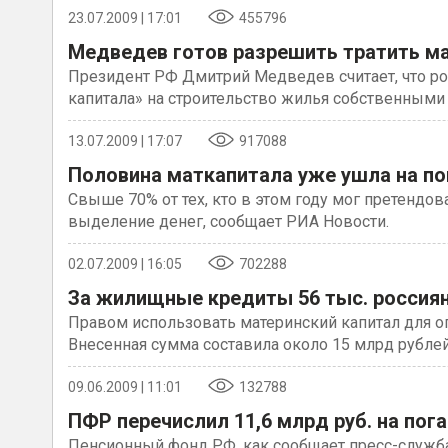
23.07.2009 | 17:01
455796
Медведев готов разрешить тратить м
Президент РФ Дмитрий Медведев считает, что ро
капитала» на строительство жилья собственными 
13.07.2009 | 17:07
917088
Половина маткапитала уже ушла на по
Свыше 70% от тех, кто в этом году мог претендов
выделение денег, сообщает РИА Новости.
02.07.2009 | 16:05
702288
За жилищные кредиты 56 тыс. россия
Правом использовать материнский капитал для о
Внесенная сумма составила около 15 млрд рубл
09.06.2009 | 11:01
132788
ПФР перечислил 11,6 млрд руб. на п
Пенсионный фонд РФ, как сообщает пресс-служба