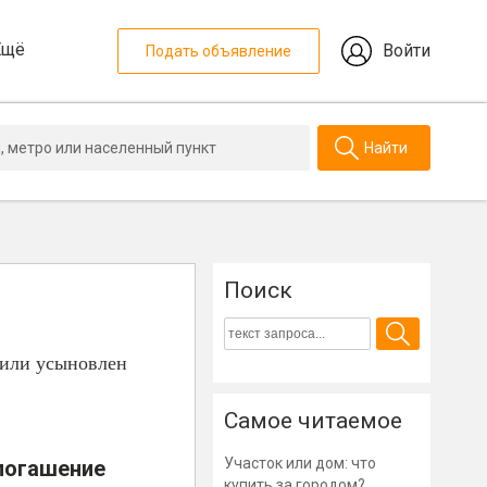
Ещё
Войти
Подать объявление
Найти
Поиск
 или усыновлен
Самое читаемое
Участок или дом: что
 погашение
купить за городом?