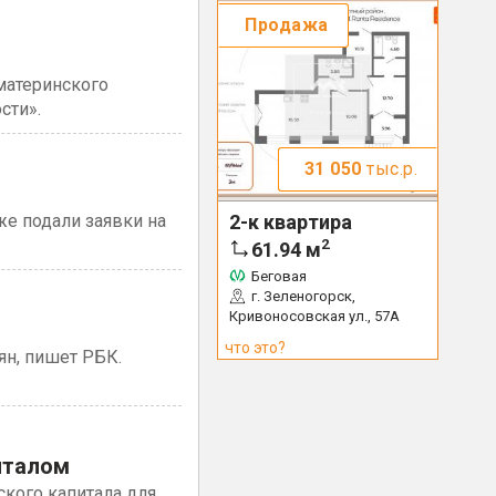
Продажа
материнского
сти».
31 050
тыс.р.
2-к квартира
же подали заявки на
2
61.94
м
Беговая
г. Зеленогорск,
Кривоносовская ул., 57А
что это?
ян, пишет РБК.
италом
кого капитала для