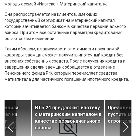
молодых семей «Ипотека + Материнский капитал».
Она распространяется на клиентов, имеющих
государственный сертификат на материнский капитал,
который зачитывается банком в качестве первоначального
взноса. При этом все остальные параметры кредитования
остаются без изменений.
Таким образом, в зависимости от стоимости покупаемой
квартиры, заемщик может получить ипотечный кредит без
внесения собственных средств. После получения кредита и
завершения сделки заемщик обращается в отделение
Пенсионного фонда РФ, который перечисляет средства
маткапитала для частичного погашения ипотечного кредита.
зрешила
ВТБ 24 предложит ипотеку
Президент
итал на
с материнским капиталом в
пустить ма
или
качестве первоначального
строительс
 жилья
взноса