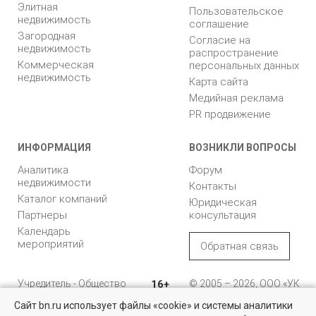
Элитная
Пользовательское
недвижимость
соглашение
Загородная
Согласие на
недвижимость
распространение
Коммерческая
персональных данных
недвижимость
Карта сайта
Медийная реклама
PR продвижение
ИНФОРМАЦИЯ
ВОЗНИКЛИ ВОПРОСЫ
Аналитика
Форум
недвижимости
Контакты
Каталог компаний
Юридическая
Партнеры
консультация
Календарь
мероприятий
Обратная связь
Учредитель - Общество
16+
© 2005 – 2026, ООО «УК
с ограниченной
«БН»
Сайт bn.ru использует файлы «cookie» и системы аналитики
ответственностью