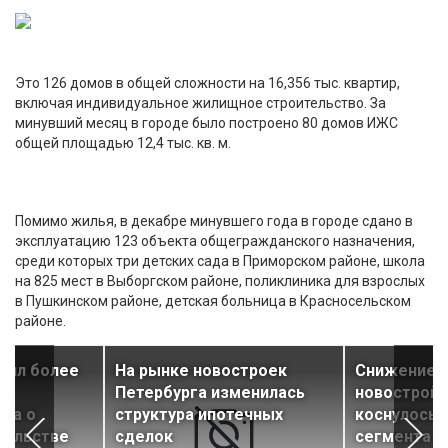
Это 126 домов в общей сложности на 16,356 тыс. квартир,
включая индивидуальное жилищное строительство. За
минувший месяц в городе было построено 80 домов ИЖС
общей площадью 12,4 тыс. кв. м.
Помимо жилья, в декабре минувшего года в городе сдано в
эксплуатацию 123 объекта общегражданского назначения,
среди которых три детских сада в Приморском районе, школа
на 825 мест в Выборгском районе, поликлиника для взрослых
в Пушкинском районе, детская больница в Красносельском
районе.
вил более
На рынке новостроек
Снижение с
й
Петербурга изменилась
новостройк
тва о
структура ипотечных
коснулось 
тельстве
сделок
сегмента