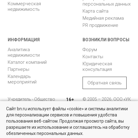
Коммерческая
персональных данных
недвижимость
Карта сайта
Медийная реклама
PR продвижение
ИНФОРМАЦИЯ
ВОЗНИКЛИ ВОПРОСЫ
Аналитика
Форум
недвижимости
Контакты
Каталог компаний
Юридическая
Партнеры
консультация
Календарь
мероприятий
Обратная связь
Учредитель - Общество
16+
© 2005 – 2026, ООО «УК
с ограниченной
«БН»
Сайт bn.ru использует файлы «cookie» и системы аналитики
ответственностью
"Управляющая
196105, Санкт-
для персонализации сервисов и повышения удобства
Найти квартиру - это просто!
компания "Бюллетень
Петербург, пр. Юрия
пользования веб-сайтом. Продолжая просмотр сайта, вы
недвижимости"
Гагарина, 1
Выбирайте среди 14 тысяч проверенных вариантов на вторичом
разрешаете их использование и соглашаетесь на обработку
рынке жилья на портале BN.ru
обезличенных персональных данных.
8 (812) 331-93-56