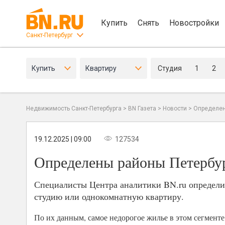
Купить
Снять
Новостройки
Санкт-Петербург
Купить
Квартиру
Студия
1
2
Недвижимость Санкт-Петербурга
>
BN Газета
>
Новости
>
Определен
19.12.2025 | 09:00
127534
Определены районы Петербур
Специалисты Центра аналитики BN.ru определил
студию или однокомнатную квартиру.
По их данным, самое недорогое жилье в этом сегменте 