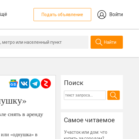
Ещё
Войти
Подать объявление
Найти
Поиск
днушку»
ле снять в аренду
Самое читаемое
Участок или дом: что
я или «однушка» в
купить за городом?