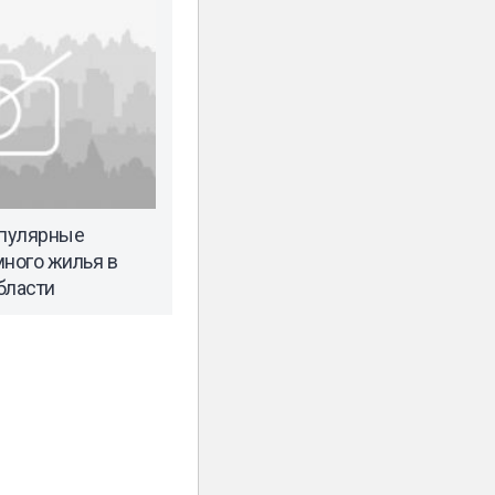
пулярные
ного жилья в
бласти