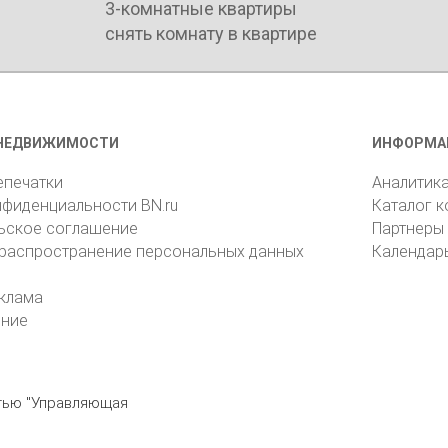
2-комнатные квартиры
3-комнатные квартиры
снять комнату в квартире
НЕДВИЖИМОСТИ
ИНФОРМА
епечатки
Аналитик
нфиденциальности BN.ru
Каталог 
ьское соглашение
Партнеры
 распространение персональных данных
Календар
клама
ение
стью "Управляющая