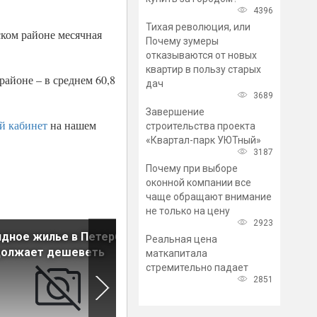
4396
Тихая революция, или
ском районе месячная
Почему зумеры
отказываются от новых
квартир в пользу старых
айоне – в среднем 60,8
дач
3689
Завершение
й кабинет
на нашем
строительства проекта
«Квартал-парк УЮТный»
3187
Почему при выборе
оконной компании все
чаще обращают внимание
не только на цену
2923
дное жилье в Петербурге
Названы районы Петербурга
Реальная цена
должает дешеветь
наибольшим предложение
маткапитала
съемного жилья
стремительно падает
2851