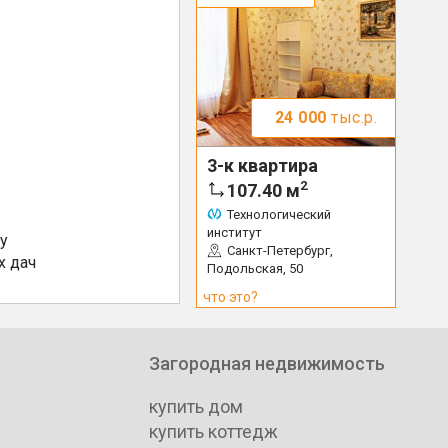
елении
24 000
тыс.р.
3-к квартира
2
107.40
м
Технологический
институт
Санкт-Петербург,
у
Подольская, 50
х дач
что это?
Загородная недвижимость
купить дом