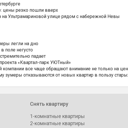
3,3 тысяч семей улучшили свои жилищные условия при расс
етербурге
: цены резко пошли вверх
н на Ультрамариновой улице рядом с набережной Невы
еры легли на дно
 в поле негусто
 стремительно падает
 проекта «Квартал-парк УЮТный»
 компании все чаще обращают внимание не только на цен
му зумеры отказываются от новых квартир в пользу стары
Снять квартиру
1-комнатные квартиры