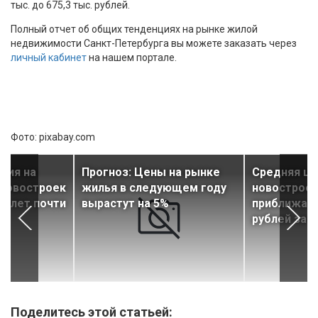
тыс. до 675,3 тыс. рублей.
Полный отчет об общих тенденциях на рынке жилой
недвижимости Санкт-Петербурга вы можете заказать через
личный кабинет
на нашем портале.
Фото: pixabay.com
ния на
Прогноз: Цены на рынке
Средняя це
 новостроек
жилья в следующем году
новостроек
10 лет почти
вырастут на 5%
приближает
рублей за 
Поделитесь этой статьей: