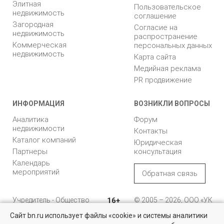
Элитная
Пользовательское
недвижимость
соглашение
Загородная
Согласие на
недвижимость
распространение
Коммерческая
персональных данных
недвижимость
Карта сайта
Медийная реклама
PR продвижение
ИНФОРМАЦИЯ
ВОЗНИКЛИ ВОПРОСЫ
Аналитика
Форум
недвижимости
Контакты
Каталог компаний
Юридическая
Партнеры
консультация
Календарь
мероприятий
Обратная связь
Учредитель - Общество
16+
© 2005 – 2026, ООО «УК
с ограниченной
«БН»
Сайт bn.ru использует файлы «cookie» и системы аналитики
ответственностью
"Управляющая
196105, Санкт-