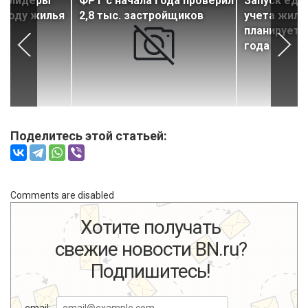
ы-лидеры
ФРТ с начала года проверил
Запуск еди
вводу жилья
2,8 тыс. застройщиков
учета жил
планируется
года
Поделитесь этой статьей:
Comments are disabled
Хотите получать
свежие новости BN.ru?
Подпишитесь!
email: