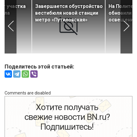
нт участка
Завершается обустройство
На Политех
нала
вестибюля новой станции
обновили н
метро «Путиловская»
освещение
Поделитесь этой статьей:
Comments are disabled
Хотите получать
свежие новости BN.ru?
Подпишитесь!