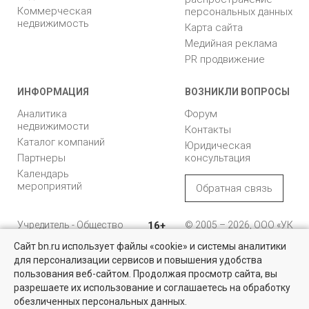
Коммерческая
персональных данных
недвижимость
Карта сайта
Медийная реклама
PR продвижение
ИНФОРМАЦИЯ
ВОЗНИКЛИ ВОПРОСЫ
Аналитика
Форум
недвижимости
Контакты
Каталог компаний
Юридическая
Партнеры
консультация
Календарь
мероприятий
Обратная связь
Учредитель - Общество
16+
© 2005 – 2026, ООО «УК
с ограниченной
«БН»
Сайт bn.ru использует файлы «cookie» и системы аналитики
ответственностью
"Управляющая
196105, Санкт-
для персонализации сервисов и повышения удобства
компания "Бюллетень
Петербург, пр. Юрия
пользования веб-сайтом. Продолжая просмотр сайта, вы
недвижимости"
Гагарина, 1
разрешаете их использование и соглашаетесь на обработку
обезличенных персональных данных.
8 (812) 331-93-56