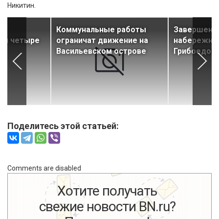
Никитин.
е
Коммунальные работы
Завершен р
ли четыре
ограничат движение на
набережной
Васильевском острове
Грибоедов
Поделитесь этой статьей:
Comments are disabled
Хотите получать
свежие новости BN.ru?