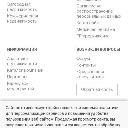
Загородная
Согласие на
недвижимость
распространение
Коммерческая
персональных данных
недвижимость
Карта сайта
Медийная реклама
PR продвижение
ИНФОРМАЦИЯ
ВОЗНИКЛИ ВОПРОСЫ
Аналитика
Форум
недвижимости
Контакты
Каталог компаний
Юридическая
Партнеры
консультация
Календарь
мероприятий
Обратная связь
Учредитель - Общество
16+
© 2005 – 2026, ООО «УК
Сайт bn.ru использует файлы «cookie» и системы аналитики
с ограниченной
«БН»
для персонализации сервисов и повышения удобства
ответственностью
Коммерческая недвижимость
"Управляющая
196105, Санкт-
пользования веб-сайтом. Продолжая просмотр сайта, вы
компания "Бюллетень
Петербург, пр. Юрия
Проверенные объекты под различные цели в Санкт-Петербурге и
разрешаете их использование и соглашаетесь на обработку
Ленинградской области
недвижимости"
Гагарина, 1