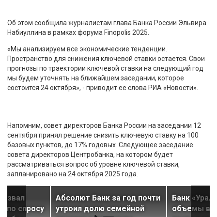
Об этом сообщила журналистам глава Банка России Эльвира
Набиуллина в рамках форума Finopolis 2025.
«Мы анализируем все экономические тенденции.
Пространство для снижения ключевой ставки остается. Свои
прогнозы по траектории ключевой ставки на следующий год
мы будем уточнять на ближайшем заседании, которое
состоится 24 октября», - приводит ее слова РИА «Новости».
Напомним, совет директоров Банка России на заседании 12
сентября принял решение снизить ключевую ставку на 100
базовых пунктов, до 17% годовых. Следующее заседание
совета директоров Центробанка, на котором будет
рассматриваться вопрос об уровне ключевой ставки,
запланировано на 24 октября 2025 года.
назвал
Абсолют Банк за год почти
Банк «Урал
ы по спросу
утроил долю семейной
объемы вы