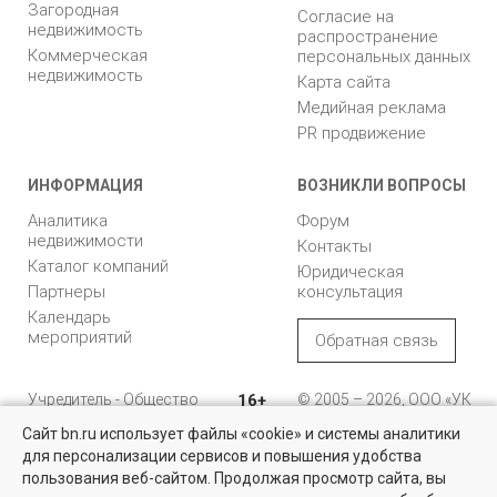
Загородная
Согласие на
недвижимость
распространение
Коммерческая
персональных данных
недвижимость
Карта сайта
Медийная реклама
PR продвижение
ИНФОРМАЦИЯ
ВОЗНИКЛИ ВОПРОСЫ
Аналитика
Форум
недвижимости
Контакты
Каталог компаний
Юридическая
Партнеры
консультация
Календарь
мероприятий
Обратная связь
Учредитель - Общество
16+
© 2005 – 2026, ООО «УК
с ограниченной
«БН»
Сайт bn.ru использует файлы «cookie» и системы аналитики
ответственностью
"Управляющая
196105, Санкт-
для персонализации сервисов и повышения удобства
компания "Бюллетень
Петербург, пр. Юрия
пользования веб-сайтом. Продолжая просмотр сайта, вы
недвижимости"
Гагарина, 1