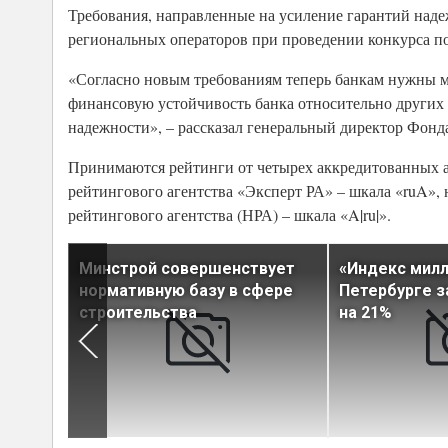
Требования, направленные на усиление гарантий надеж
региональных операторов при проведении конкурса по
«Согласно новым требованиям теперь банкам нужны м
финансовую устойчивость банка относительно других
надежности», – рассказал генеральный директор Фонд
Принимаются рейтинги от четырех аккредитованных аг
рейтингового агентства «Эксперт РА» – шкала «ruA»,
рейтингового агентства (НРА) – шкала «A|ru|».
удут
Минстрой совершенствует
«Индекс милл
чность
нормативную базу в сфере
Петербурге з
строительства
на 21%