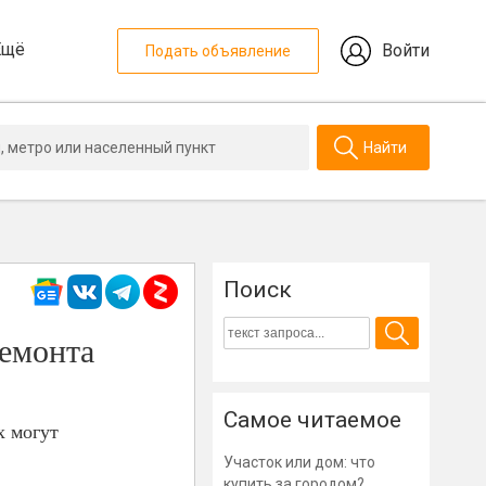
Ещё
Войти
Подать объявление
Найти
Поиск
емонта
Самое читаемое
х могут
Участок или дом: что
купить за городом?