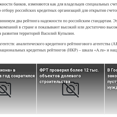
ности банков, изменяются как для владельцев специальных счет
 отбору российских кредитных организаций для открытия счето
инимум два рейтинга надежности по российским стандартам. Э
 компаний в стране и показывают высокий или достаточно высо
а развития территорий Василий Купызин.
ентств: аналитического кредитного рейтингового агентства (А
 национальных кредитных рейтингов (НКР) – шкала «A.ru» и на
иона» в
ФРТ проверил более 12 тыс.
В Го
а год сократился
объектов долевого
зако
строительства
пус
нуж