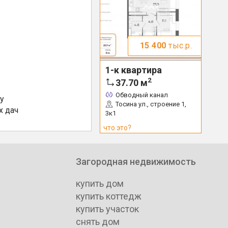
15 400
тыс.р.
1-к квартира
2
37.70
м
Обводный канал
у
Тосина ул., строение 1,
х дач
3к1
что это?
Загородная недвижимость
купить дом
купить коттедж
купить участок
снять дом