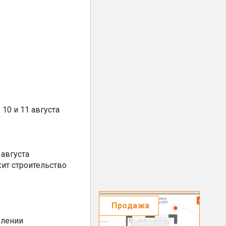
10 и 11 августа
августа
ит строительство
Продажа
елении