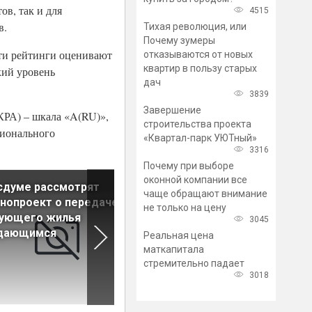
ов, так и для
4515
в.
Тихая революция, или
Почему зумеры
ти рейтинги оценивают
отказываются от новых
квартир в пользу старых
кий уровень
дач
3839
Завершение
КРА) – шкала «A(RU)»,
строительства проекта
ционального
«Квартал-парк УЮТный»
3316
Почему при выборе
оконной компании все
сдуме рассмотрят
Жилые новостройки будут
чаще обращают внимание
нопроект о передаче
оценивать на экологичност
не только на цену
тующего жилья
по новой методике
3045
дающимся
Реальная цена
маткапитала
стремительно падает
3018