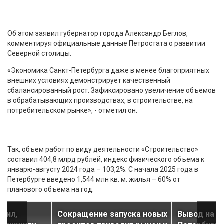
Об этом заявил губернатор города Александр Беглов,
комментируя официальные данные Петростата о развитии
Северной столицы.
«Экономика Санкт-Петербурга даже в менее благоприятных
внешних условиях демонстрирует качественный
сбалансированный рост. Зафиксировано увеличение объемов
в обрабатывающих производствах, в строительстве, на
потребительском рынке», - отметил он.
Так, объем работ по виду деятельности «Строительство»
составил 404,8 млрд рублей, индекс физического объема к
январю-августу 2024 года – 103,2%. С начала 2025 года в
Петербурге введено 1,544 млн кв. м. жилья – 60% от
планового объема на год.
щил,
Сокращение запуска новых
Вывод на р