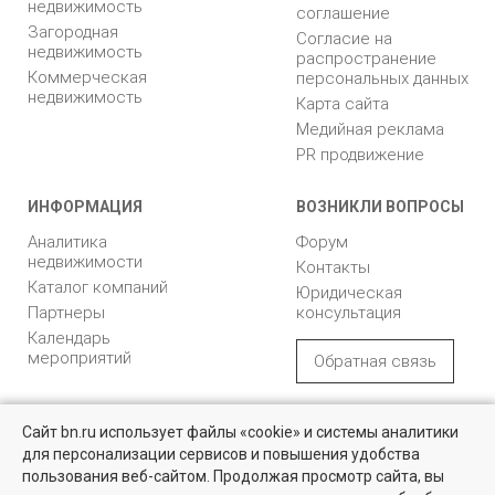
недвижимость
соглашение
Загородная
Согласие на
недвижимость
распространение
Коммерческая
персональных данных
недвижимость
Карта сайта
Медийная реклама
PR продвижение
ИНФОРМАЦИЯ
ВОЗНИКЛИ ВОПРОСЫ
Аналитика
Форум
недвижимости
Контакты
Каталог компаний
Юридическая
Партнеры
консультация
Календарь
мероприятий
Обратная связь
Учредитель - Общество
16+
© 2005 – 2026, ООО «УК
Сайт bn.ru использует файлы «cookie» и системы аналитики
с ограниченной
«БН»
для персонализации сервисов и повышения удобства
ответственностью
Квартиры на вторичном рынке
"Управляющая
196105, Санкт-
пользования веб-сайтом. Продолжая просмотр сайта, вы
компания "Бюллетень
Петербург, пр. Юрия
Более 10 тысяч квартир в Санкт-Петербурге и области от