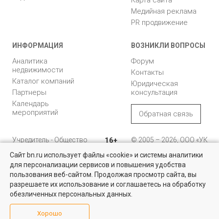
Медийная реклама
PR продвижение
ИНФОРМАЦИЯ
ВОЗНИКЛИ ВОПРОСЫ
Аналитика
Форум
недвижимости
Контакты
Каталог компаний
Юридическая
Партнеры
консультация
Календарь
мероприятий
Обратная связь
Учредитель - Общество
16+
© 2005 – 2026, ООО «УК
с ограниченной
«БН»
Сайт bn.ru использует файлы «cookie» и системы аналитики
ответственностью
"Управляющая
196105, Санкт-
для персонализации сервисов и повышения удобства
компания "Бюллетень
Петербург, пр. Юрия
пользования веб-сайтом. Продолжая просмотр сайта, вы
недвижимости"
Гагарина, 1
разрешаете их использование и соглашаетесь на обработку
обезличенных персональных данных.
8 (812) 331-93-56
Хорошо
reklama@bn.ru