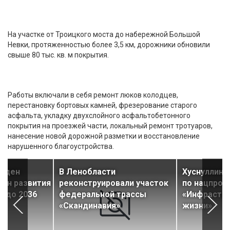
На участке от Троицкого моста до набережной Большой
Невки, протяженностью более 3,5 км, дорожники обновили
свыше 80 тыс. кв. м покрытия.
Работы включали в себя ремонт люков колодцев,
перестановку бортовых камней, фрезерование старого
асфальта, укладку двухслойного асфальтобетонного
покрытия на проезжей части, локальный ремонт тротуаров,
нанесение новой дорожной разметки и восстановление
нарушенного благоустройства.
ржден
В Ленобласти
Хуснуллин 
лан развития
реконструировали участок
по нацпрое
ы до 2036
федеральной трассы
«Инфрастру
«Скандинавия»
жизни»