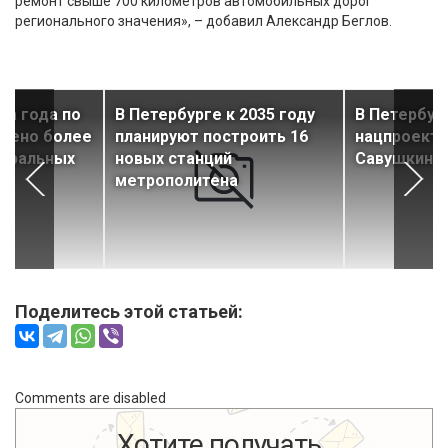
ремонт свыше 700 километров автомобильных дорог
регионального значения», – добавил Александр Беглов.
ла года по
В Петербурге к 2035 году
В Петербур
едено более
планируют построить 16
нацпроекта
деральных
новых станций
Савушкина
метрополитена
Поделитесь этой статьей:
Comments are disabled
Хотите получать