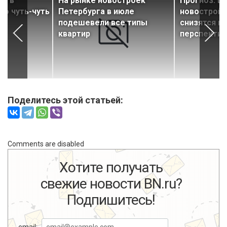
ье в
На рынке новостроек
Прогноз: Ц
ло чуть-чуть
Петербурга в июле
новостройк
подешевели все типы
снизятся в
квартир
перспектив
Поделитесь этой статьей:
Comments are disabled
Хотите получать
свежие новости BN.ru?
Подпишитесь!
email: