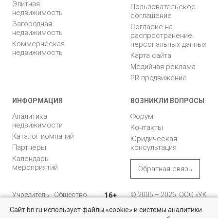
Элитная
Пользовательское
недвижимость
соглашение
Загородная
Согласие на
недвижимость
распространение
Коммерческая
персональных данных
недвижимость
Карта сайта
Медийная реклама
PR продвижение
ИНФОРМАЦИЯ
ВОЗНИКЛИ ВОПРОСЫ
Аналитика
Форум
недвижимости
Контакты
Каталог компаний
Юридическая
Партнеры
консультация
Календарь
мероприятий
Обратная связь
Учредитель - Общество
16+
© 2005 – 2026, ООО «УК
с ограниченной
«БН»
Сайт bn.ru использует файлы «cookie» и системы аналитики
ответственностью
"Управляющая
196105, Санкт-