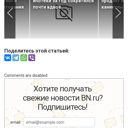
готного
ипотеки за год сократился
продлят ип
едитования
почти вдвое
каникулы
Поделитесь этой статьей:
Comments are disabled
Хотите получать
свежие новости BN.ru?
Подпишитесь!
email: