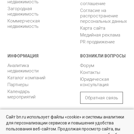
недвижимость
соглашение
Загородная
Согласие на
недвижимость
распространение
Коммерческая
персональных данных
недвижимость
Карта сайта
Медийная реклама
PR продвижение
ИНФОРМАЦИЯ
ВОЗНИКЛИ ВОПРОСЫ
Аналитика
Форум
недвижимости
Контакты
Каталог компаний
Юридическая
Партнеры
консультация
Календарь
мероприятий
Обратная связь
Учредитель - Общество
16+
© 2005 – 2026, ООО «УК
Сайт bn.ru использует файлы «cookie» и системы аналитики
с ограниченной
«БН»
для персонализации сервисов и повышения удобства
ответственностью
"Управляющая
196105, Санкт-
пользования веб-сайтом. Продолжая просмотр сайта, вы
компания "Бюллетень
Петербург, пр. Юрия