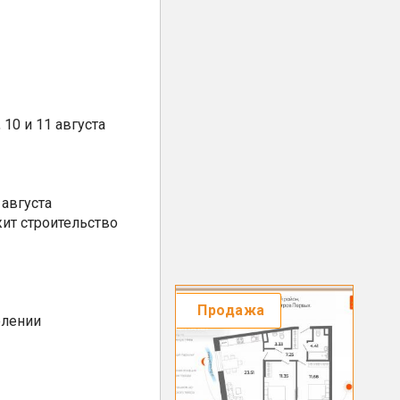
10 и 11 августа
августа
ит строительство
Продажа
елении