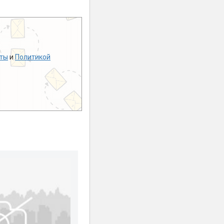
ты
и
Политикой