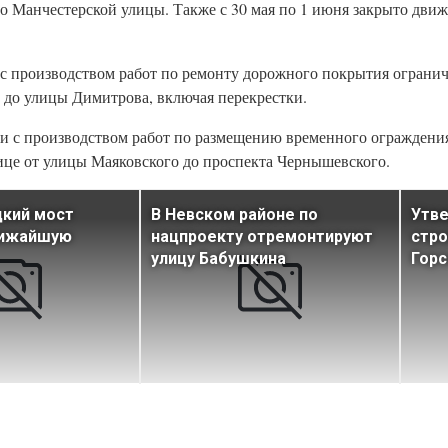
до Манчестерской улицы. Также с 30 мая по 1 июня закрыто движ
и с производством работ по ремонту дорожного покрытия ограни
 до улицы Димитрова, включая перекрестки.
язи с производством работ по размещению временного ограждени
ице от улицы Маяковского до проспекта Чернышевского.
цкий мост
В Невском районе по
Утв
лижайшую
нацпроекту отремонтируют
стро
улицу Бабушкина
Горс