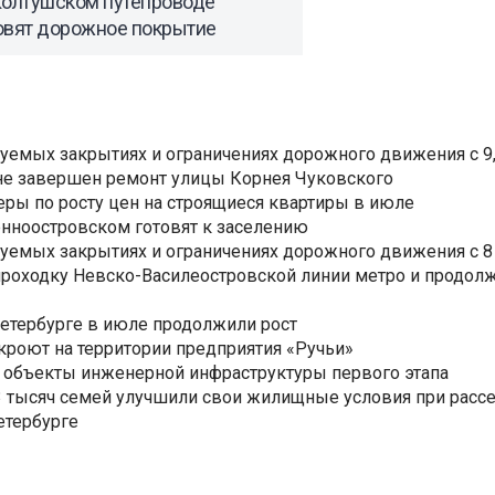
Колтушском путепроводе
овят дорожное покрытие
уемых закрытиях и ограничениях дорожного движения с 9, 
не завершен ремонт улицы Корнея Чуковского
еры по росту цен на строящиеся квартиры в июле
нноостровском готовят к заселению
уемых закрытиях и ограничениях дорожного движения с 8 
роходку Невско-Василеостровской линии метро и продолж
Петербурге в июле продолжили рост
ткроют на территории предприятия «Ручьи»
 объекты инженерной инфраструктуры первого этапа
3,3 тысяч семей улучшили свои жилищные условия при расс
етербурге