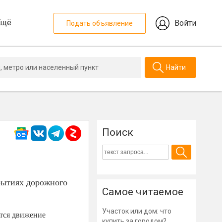
Ещё
Войти
Подать объявление
Найти
Поиск
рытиях дорожного
Самое читаемое
Участок или дом: что
ется движение
купить за городом?