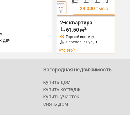
29 000
тыс.р.
2-к квартира
2
61.50
м
у
Горный институт
х дач
Перевозная ул., 1
что это?
Загородная недвижимость
купить дом
купить коттедж
купить участок
снять дом