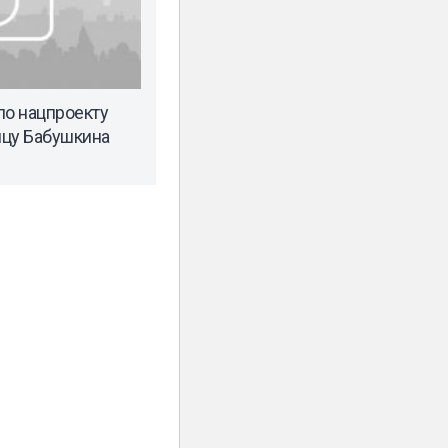
по нацпроекту
ицу Бабушкина