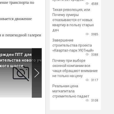
ение транспорта по
4588
Тихая революция, или
Почему зумеры
чивается движение
отказываются от новых
квартир в пользу старых
дач
я и пешеходной галереи
3985
Завершение
строительства проекта
«Квартал-парк УЮТный»
ержден ППТ для
На Колтушском путепровод
3388
ительства нового участка
обновят дорожное покрыт
Почему при выборе
кого шоссе
оконной компании все
чаще обращают внимание
не только на цену
3117
Реальная цена
маткапитала
стремительно падает
3108