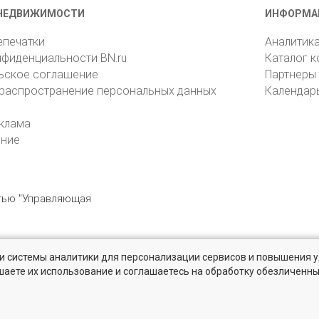
НЕДВИЖИМОСТИ
ИНФОРМА
епечатки
Аналитик
нфиденциальности BN.ru
Каталог 
ьское соглашение
Партнеры
 распространение персональных данных
Календар
клама
ение
стью "Управляющая
» и системы аналитики для персонализации сервисов и повышения 
6105, Санкт-Петербург, пр. Юрия Гагарина, 1
reklama@bn.ru
шаете их использование и соглашаетесь на обработку обезличенн