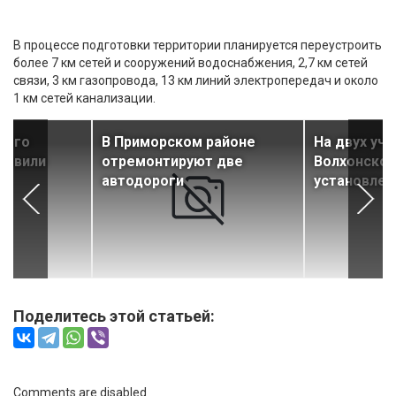
В процессе подготовки территории планируется переустроить
более 7 км сетей и сооружений водоснабжения, 2,7 км сетей
связи, 3 км газопровода, 13 км линий электропередач и около
1 км сетей канализации.
ного
В Приморском районе
На двух уча
новили
отремонтируют две
Волхонског
автодороги
установлен
Поделитесь этой статьей:
Comments are disabled