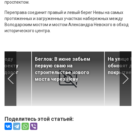
проспектом.
Переправа соединит правый и левый берег Невы на самых
протяженных и загруженных участках набережных между
Володарским мостом и мостом Александра Невского в обход
исторического центра.
м году
Беглов: В июне забьем
На улице К
проекту
первую сваю на
обновят д
км дорог
строительстве нового
покрытие
моста через Неву
Поделитесь этой статьей: