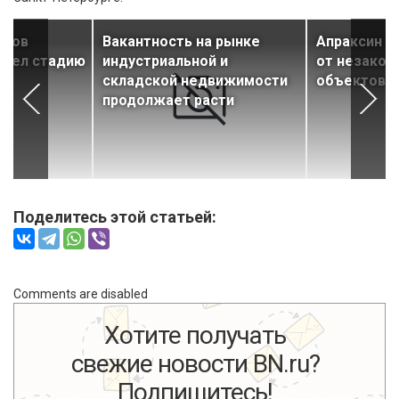
нгов
Вакантность на рынке
Апраксин д
ошел стадию
индустриальной и
от незакон
а
складской недвижимости
объектов
продолжает расти
Поделитесь этой статьей:
Comments are disabled
Хотите получать
свежие новости BN.ru?
Подпишитесь!