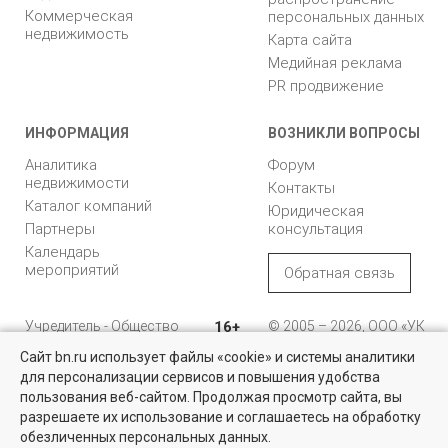
Коммерческая
персональных данных
недвижимость
Карта сайта
Медийная реклама
PR продвижение
ИНФОРМАЦИЯ
ВОЗНИКЛИ ВОПРОСЫ
Аналитика
Форум
недвижимости
Контакты
Каталог компаний
Юридическая
Партнеры
консультация
Календарь
мероприятий
Обратная связь
Учредитель - Общество
16+
© 2005 – 2026, ООО «УК
с ограниченной
«БН»
Сайт bn.ru использует файлы «cookie» и системы аналитики
ответственностью
"Управляющая
196105, Санкт-
для персонализации сервисов и повышения удобства
Квартиры на вторичном рынке
компания "Бюллетень
Петербург, пр. Юрия
пользования веб-сайтом. Продолжая просмотр сайта, вы
недвижимости"
Гагарина, 1
Более 10 тысяч квартир в Санкт-Петербурге и области от
разрешаете их использование и соглашаетесь на обработку
собственников и агентств недвижимости
обезличенных персональных данных.
8 (812) 331-93-56