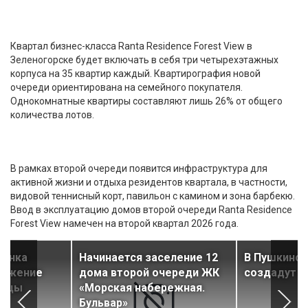
Квартал бизнес-класса Ranta Residence Forest View в
Зеленогорске будет включать в себя три четырехэтажных
корпуса на 35 квартир каждый. Квартирография новой
очереди ориентирована на семейного покупателя.
Однокомнатные квартиры составляют лишь 26% от общего
количества лотов.
В рамках второй очереди появится инфраструктура для
активной жизни и отдыха резидентов квартала, в частности,
видовой теннисный корт, павильон с камином и зона барбекю.
Ввод в эксплуатацию домов второй очереди Ranta Residence
Forest View намечен на второй квартал 2026 года.
вянка
Начинается заселение 12
В Пушкинск
олжение
дома второй очереди ЖК
создадут н
лицы
«Морская набережная.
Бульвар»