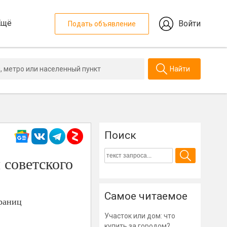
Ещё
Войти
Подать объявление
Найти
Поиск
 советского
Самое читаемое
границ
Участок или дом: что
купить за городом?