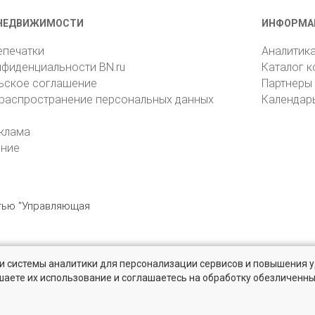
НЕДВИЖИМОСТИ
ИНФОРМА
епечатки
Аналитик
нфиденциальности BN.ru
Каталог 
ьское соглашение
Партнеры
 распространение персональных данных
Календар
клама
ение
стью "Управляющая
» и системы аналитики для персонализации сервисов и повышения 
6105, Санкт-Петербург, пр. Юрия Гагарина, 1
reklama@bn.ru
шаете их использование и соглашаетесь на обработку обезличенн