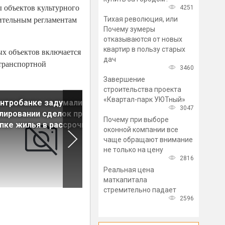
 объектов культурного
4251
оительным регламентам
Тихая революция, или
Почему зумеры
отказываются от новых
квартир в пользу старых
ых объектов включается
дач
 транспортной
3460
Завершение
строительства проекта
«Квартал-парк УЮТный»
нтробанке задумались о
Правительство одобрило
3047
лировании сделок при
поправки в Земельный коде
Почему при выборе
пке жилья в рассрочку
РФ
оконной компании все
чаще обращают внимание
не только на цену
2816
Реальная цена
маткапитала
стремительно падает
2596