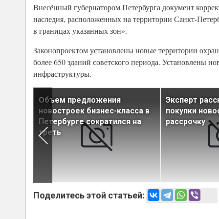
Внесённый губернатором Петербурга документ коррек
наследия, расположенных на территории Санкт-Петерб
в границах указанных зон».
Законопроектом установлены новые территории охран
более 650 зданий советского периода. Установлены н
инфраструктуры.
ило
Объем предложения
Эксперт расс
 кодекс
новостроек бизнес-класса в
покупки ново
Петербурге сократился на
рассрочку
треть
Поделитесь этой статьей: