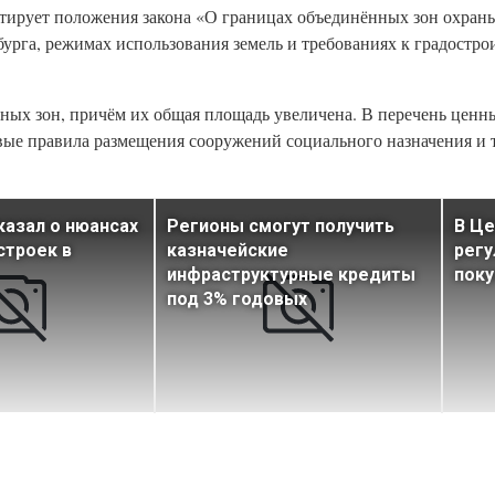
тирует положения закона «О границах объединённых зон охраны
урга, режимах использования земель и требованиях к градостр
ных зон, причём их общая площадь увеличена. В перечень ценн
овые правила размещения сооружений социального назначения и
казал о нюансах
Регионы смогут получить
В Це
строек в
казначейские
регу
инфраструктурные кредиты
поку
под 3% годовых