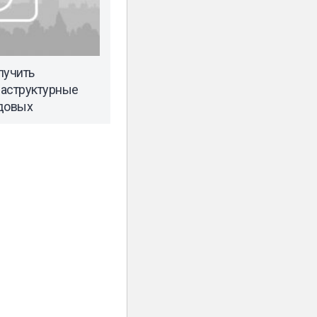
лучить
раструктурные
одовых