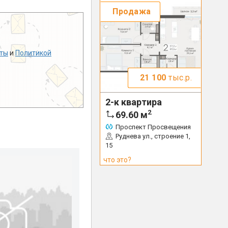
Продажа
ты
и
Политикой
21 100
тыс.р.
2-к квартира
2
69.60
м
Проспект Просвещения
Руднева ул., строение 1,
15
что это?