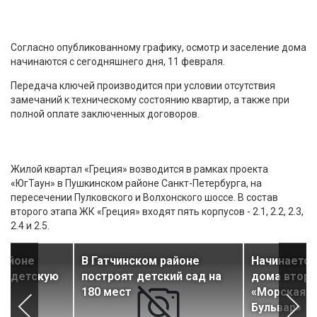
Согласно опубликованному графику, осмотр и заселение дома
начинаются с сегодняшнего дня, 11 февраля.
Передача ключей производится при условии отсутствия
замечаний к техническому состоянию квартир, а также при
полной оплате заключенных договоров.
Жилой квартал «Греция» возводится в рамках проекта
«ЮгТаун» в Пушкинском районе Санкт-Петербурга, на
пересечении Пулковского и Волхонского шоссе. В состав
второго этапа ЖК «Греция» входят пять корпусов - 2.1, 2.2, 2.3,
2.4 и 2.5.
районе
В Гатчинском районе
Начинается
ую детскую
построят детский сад на
дома второ
180 мест
«Морская н
Бульвар»