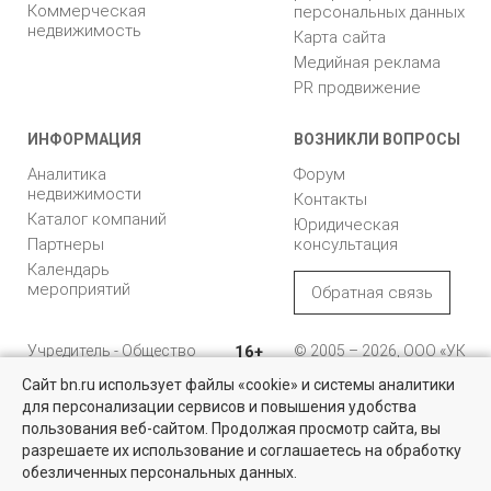
Коммерческая
персональных данных
недвижимость
Карта сайта
Медийная реклама
PR продвижение
ИНФОРМАЦИЯ
ВОЗНИКЛИ ВОПРОСЫ
Аналитика
Форум
недвижимости
Контакты
Каталог компаний
Юридическая
Партнеры
консультация
Календарь
мероприятий
Обратная связь
Учредитель - Общество
16+
© 2005 – 2026, ООО «УК
с ограниченной
«БН»
Сайт bn.ru использует файлы «cookie» и системы аналитики
ответственностью
"Управляющая
196105, Санкт-
для персонализации сервисов и повышения удобства
Найти квартиру - это просто!
компания "Бюллетень
Петербург, пр. Юрия
пользования веб-сайтом. Продолжая просмотр сайта, вы
недвижимости"
Гагарина, 1
Выбирайте среди 14 тысяч проверенных вариантов на вторичом
разрешаете их использование и соглашаетесь на обработку
рынке жилья на портале BN.ru
обезличенных персональных данных.
8 (812) 331-93-56