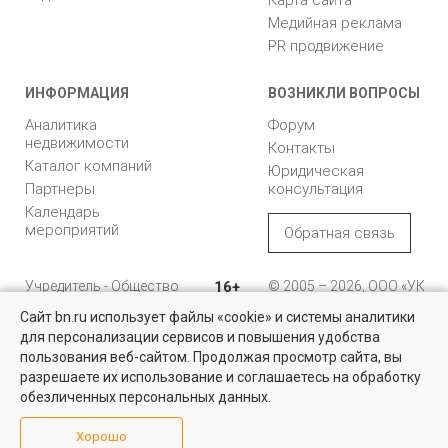
недвижимость
Карта сайта
Медийная реклама
PR продвижение
ИНФОРМАЦИЯ
ВОЗНИКЛИ ВОПРОСЫ
Аналитика
Форум
недвижимости
Контакты
Каталог компаний
Юридическая
Партнеры
консультация
Календарь
мероприятий
Обратная связь
Учредитель - Общество
16+
© 2005 – 2026, ООО «УК
Сайт bn.ru использует файлы «cookie» и системы аналитики
с ограниченной
«БН»
для персонализации сервисов и повышения удобства
ответственностью
Квартиры на вторичном рынке
"Управляющая
196105, Санкт-
пользования веб-сайтом. Продолжая просмотр сайта, вы
компания "Бюллетень
Петербург, пр. Юрия
Более 10 тысяч квартир в Санкт-Петербурге и области от
разрешаете их использование и соглашаетесь на обработку
собственников и агентств недвижимости
недвижимости"
Гагарина, 1
обезличенных персональных данных.
8 (812) 331-93-56
Посмотреть
Хорошо