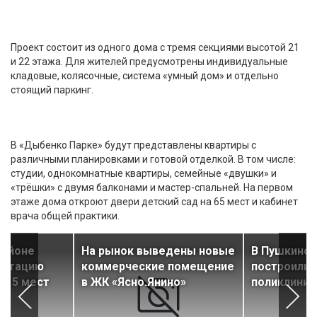
Проект состоит из одного дома с тремя секциями высотой 21
и 22 этажа. Для жителей предусмотрены индивидуальные
кладовые, колясочные, система «умный дом» и отдельно
стоящий паркинг.
В «Дыбенко Парке» будут представлены квартиры с
различными планировками и готовой отделкой. В том числе:
студии, однокомнатные квартиры, семейные «двушки» и
«трёшки» с двумя балконами и мастер-спальней. На первом
этаже дома откроют двери детский сад на 65 мест и кабинет
врача общей практики.
районе
На рынок выведены новые
В Пушкинск
уатацию
коммерческие помещение
построили 
 215 мест
в ЖК «Ясно.Янино»
поликлиник