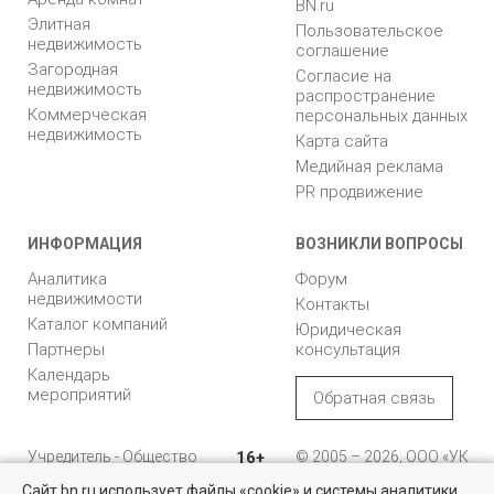
BN.ru
Элитная
Пользовательское
недвижимость
соглашение
Загородная
Согласие на
недвижимость
распространение
Коммерческая
персональных данных
недвижимость
Карта сайта
Медийная реклама
PR продвижение
ИНФОРМАЦИЯ
ВОЗНИКЛИ ВОПРОСЫ
Аналитика
Форум
недвижимости
Контакты
Каталог компаний
Юридическая
Партнеры
консультация
Календарь
мероприятий
Обратная связь
Учредитель - Общество
16+
© 2005 – 2026, ООО «УК
с ограниченной
«БН»
Сайт bn.ru использует файлы «cookie» и системы аналитики
ответственностью