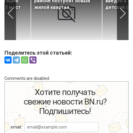
уатацию
районе построят новый
введен в э
 215 мест
жилой квартал
детский са
Поделитесь этой статьей:
Comments are disabled
Хотите получать
свежие новости BN.ru?
Подпишитесь!
email: