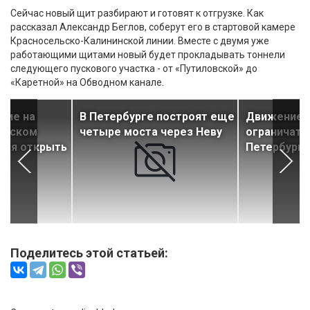
Сейчас новый щит разбирают и готовят к отгрузке. Как
рассказал Александр Беглов, соберут его в стартовой камере
Красносельско-Калининской линии. Вместе с двумя уже
работающими щитами новый будет прокладывать тоннели
следующего пускового участка - от «Путиловской» до
«Каретной» на Обводном канале.
ние на
В Петербурге построят еще
Движение 
енском
четыре моста через Неву
ограничат в
тся открыть
Петербурга
Поделитесь этой статьей: