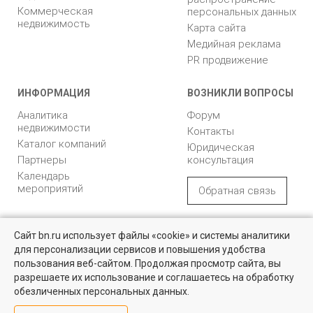
Коммерческая
персональных данных
недвижимость
Карта сайта
Медийная реклама
PR продвижение
ИНФОРМАЦИЯ
ВОЗНИКЛИ ВОПРОСЫ
Аналитика
Форум
недвижимости
Контакты
Каталог компаний
Юридическая
Партнеры
консультация
Календарь
мероприятий
Обратная связь
Учредитель - Общество
16+
© 2005 – 2026, ООО «УК
Сайт bn.ru использует файлы «cookie» и системы аналитики
с ограниченной
«БН»
для персонализации сервисов и повышения удобства
ответственностью
"Управляющая
196105, Санкт-
пользования веб-сайтом. Продолжая просмотр сайта, вы
компания "Бюллетень
Петербург, пр. Юрия
разрешаете их использование и соглашаетесь на обработку
недвижимости"
Гагарина, 1
обезличенных персональных данных.
8 (812) 331-93-56