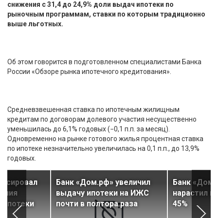
снижения с 31,4 до 24,9% доли выдач ипотеки по
рыночным программам, ставки по которым традиционно
выше льготных.
Об этом говорится в подготовленном специалистами Банка
России «Обзоре рынка ипотечного кредитования».
Средневзвешенная ставка по ипотечным жилищным
кредитам по договорам долевого участия несущественно
уменьшилась до 6,1% годовых (−0,1 п.п. за месяц).
Одновременно на рынке готового жилья процентная ставка
по ипотеке незначительно увеличилась на 0,1 п.п., до 13,9%
годовых.
онсировал
Банк «Дом.рф» увеличил
Банк «Дом.р
ения
выдачу ипотеки на ИЖС
нарастил в
 ипотеки
почти в полтора раза
45%