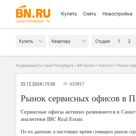
Купить
Снять
Новостройки
Санкт-Петербург
Купить
Квартиру
Студия
1
2
Недвижимость Санкт-Петербурга
>
BN Газета
>
Новости
>
Рынок серв
25.12.2024 | 15:00
433897
Рынок сервисных офисов в Пе
Сервисные офисы активно развиваются в Санкт-П
аналитики IBC Real Estate.
По их данным, в настоящее время суммарно рынок серв