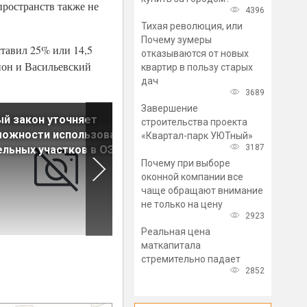
пространств также не
4396
Тихая революция, или
Почему зумеры
ставил 25% или 14,5
отказываются от новых
йон и Васильевский
квартир в пользу старых
дач
3689
Завершение
й закон уточняет
Рынок недвижимости
строительства проекта
можности использования
Петербурга сохраняет
«Квартал-парк УЮТный»
3187
льных участков в ОЭЗ
значительный потенциал дл
Почему при выборе
роста
оконной компании все
чаще обращают внимание
не только на цену
2923
Реальная цена
маткапитала
стремительно падает
2852