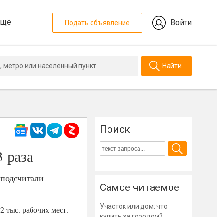
Ещё
Войти
Подать объявление
Найти
Поиск
3 раза
 подсчитали
Самое читаемое
Участок или дом: что
2 тыс. рабочих мест.
купить за городом?