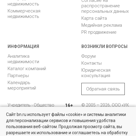
Согласие на
недвижимость
распространение
Коммерческая
персональных данных
недвижимость
Карта сайта
Медийная реклама
PR продвижение
ИНФОРМАЦИЯ
ВОЗНИКЛИ ВОПРОСЫ
Аналитика
Форум
недвижимости
Контакты
Каталог компаний
Юридическая
Партнеры
консультация
Календарь
мероприятий
Обратная связь
Учредитель - Общество
16+
© 2005 – 2026, ООО «УК
с ограниченной
«БН»
Сайт bn.ru использует файлы «cookie» и системы аналитики
ответственностью
"Управляющая
196105, Санкт-
для персонализации сервисов и повышения удобства
Квартиры на вторичном рынке
компания "Бюллетень
Петербург, пр. Юрия
пользования веб-сайтом. Продолжая просмотр сайта, вы
недвижимости"
Гагарина, 1
Более 10 тысяч квартир в Санкт-Петербурге и области от
разрешаете их использование и соглашаетесь на обработку
собственников и агентств недвижимости