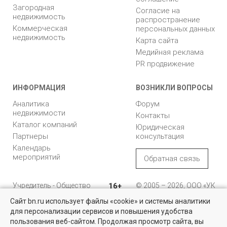
Загородная
Согласие на
недвижимость
распространение
Коммерческая
персональных данных
недвижимость
Карта сайта
Медийная реклама
PR продвижение
ИНФОРМАЦИЯ
ВОЗНИКЛИ ВОПРОСЫ
Аналитика
Форум
недвижимости
Контакты
Каталог компаний
Юридическая
Партнеры
консультация
Календарь
мероприятий
Обратная связь
Учредитель - Общество
16+
© 2005 – 2026, ООО «УК
с ограниченной
«БН»
Сайт bn.ru использует файлы «cookie» и системы аналитики
ответственностью
"Управляющая
196105, Санкт-
для персонализации сервисов и повышения удобства
Найти квартиру - это просто!
компания "Бюллетень
Петербург, пр. Юрия
пользования веб-сайтом. Продолжая просмотр сайта, вы
недвижимости"
Гагарина, 1