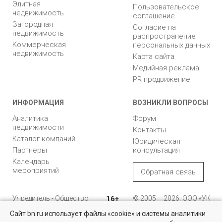
Элитная
Пользовательское
недвижимость
соглашение
Загородная
Согласие на
недвижимость
распространение
Коммерческая
персональных данных
недвижимость
Карта сайта
Медийная реклама
PR продвижение
ИНФОРМАЦИЯ
ВОЗНИКЛИ ВОПРОСЫ
Аналитика
Форум
недвижимости
Контакты
Каталог компаний
Юридическая
Партнеры
консультация
Календарь
мероприятий
Обратная связь
Учредитель - Общество
16+
© 2005 – 2026, ООО «УК
с ограниченной
«БН»
Сайт bn.ru использует файлы «cookie» и системы аналитики
ответственностью
"Управляющая
196105, Санкт-