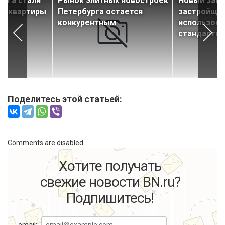
урга стали
Рынок элитных новостроек
Новый зако
ть квартиры
Петербурга остается
застройщи
конкурентным
использова
стандарты 
Поделитесь этой статьей:
Comments are disabled
Хотите получать
свежие новости BN.ru?
Подпишитесь!
email: